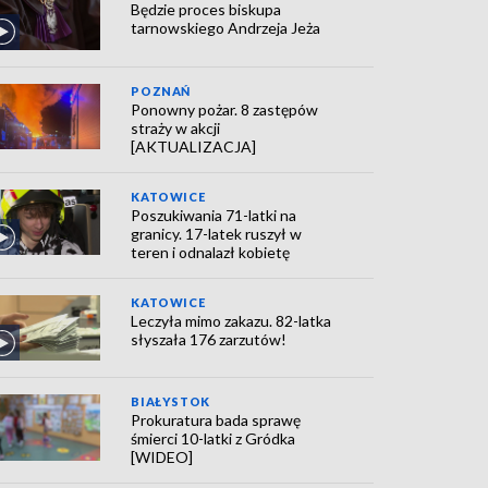
Będzie proces biskupa
tarnowskiego Andrzeja Jeża
POZNAŃ
Ponowny pożar. 8 zastępów
straży w akcji
[AKTUALIZACJA]
KATOWICE
Poszukiwania 71-latki na
granicy. 17-latek ruszył w
teren i odnalazł kobietę
KATOWICE
Leczyła mimo zakazu. 82-latka
słyszała 176 zarzutów!
BIAŁYSTOK
Prokuratura bada sprawę
śmierci 10-latki z Gródka
[WIDEO]