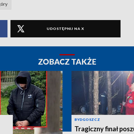
góry
UDOSTĘPNIJ NA X
ZOBACZ TAKŻE
BYDGOSZCZ
Tragiczny finał pos