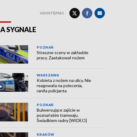
UDOSTĘPNIJ:
A SYGNALE
POZNAŃ
Straszne sceny w zakładzie
pracy. Zaatakował nożem
WARSZAWA
Kobieta z nożem na ulicy. Nie
reagowała na polecenia,
raniła policjanta
POZNAŃ
Bulwersujące zajście w
poznańskim tramwaju.
Świadkiem radny [WIDEO]
KRAKÓW