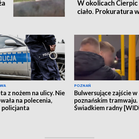
ża
W okolicach Cierpic 
ciało. Prokuratura 
kobieta miała obraże
wideo]
AWA
POZNAŃ
ta z nożem na ulicy. Nie
Bulwersujące zajście w
wała na polecenia,
poznańskim tramwaju.
 policjanta
Świadkiem radny [WI