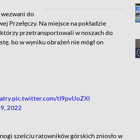
i wezwani do
j Przełęczy. Na miejsce na pokładzie
którzy przetransportowali w noszach do
ę, bo w wyniku obrażeń nie mógł on
atry
pic.twitter.com/tI9pvUoZXl
9, 2022
ogi sześciu ratowników górskich zniosło w