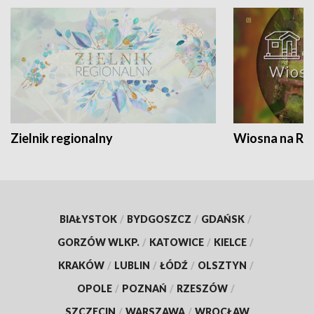
Zielnik regionalny
Wiosna na RO
BIAŁYSTOK
/
BYDGOSZCZ
/
GDAŃSK
/
GORZÓW WLKP.
/
KATOWICE
/
KIELCE
/
KRAKÓW
/
LUBLIN
/
ŁÓDŹ
/
OLSZTYN
/
OPOLE
/
POZNAŃ
/
RZESZÓW
/
SZCZECIN
/
WARSZAWA
/
WROCŁAW