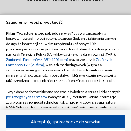
Szanujemy Twoją prywatność
Dołącz do nas:
Kliknij "Akceptuję i przechodzę do serwisu", aby wyrazić zgody na
korzystanie z technologii automatycznego śledzenia i zbierania danych,
TVP
dostęp do informacji na Twoim urządzeniu końcowym i ich
Abonament TVP
przechowywanie oraz na przetwarzanie Twoich danych osobowych przez
Regulamin TVP
nas, czyli Telewizję Polską S.A. w likwidacji (zwaną dalej również „TVP”),
Emisja w TVP
Zaufanych Partnerów z IAB* (1201 firm)
oraz pozostałych
Zaufanych
Polityka prywatności
Partnerów TVP (93 firm)
, w celach marketingowych (w tym do
Centrum informacji TVP
Moje zgody
zautomatyzowanego dopasowania reklam do Twoich zainteresowań i
mierzenia ich skuteczności) i pozostałych, które wskazujemy poniżej, a
Naziemna Telewizja Cyfrowa
Pomoc
także zgody na udostępnianie przez nas identyfikatora PPID do Google.
Sklep TVP
Biuro reklamy
Twoje dane osobowe zbierane podczas odwiedzania przez Ciebie naszych
Rada Programowa
poszczególnych serwisów
zwanych dalej „Portalem”, w tym informacje
Kontakt
zapisywane za pomocą technologii takich jak: pliki cookie, sygnalizatory
System NOS
WWW lub innych podobnych technologii umożliwiających świadczenie
dopasowanych i bezpiecznych usług, personalizację treści oraz reklam,
Informacje o nadawcy
Kanały
udostępnianie funkcji mediów społecznościowych oraz analizowanie
Akceptuję i przechodzę do serwisu
ruchu w Internecie.
Program dla prasy
©2026 Telewizja Polska S.A. w likwidacji