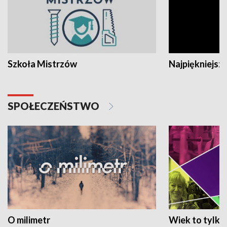
Szkoła Mistrzów
Najpiękniejsze
SPOŁECZEŃSTWO
O milimetr
Wiek to tylko 