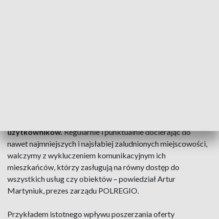
przyspieszenie inwestycji w infrastrukturę i nowy tabor oraz
zwiększenie liczby pociągów na torach
–
to główny wniosek
płynący ze spotkania zarządu POLREGIO z
przedstawicielami administracji publicznej, instytucji
finansowych i samorządowcami. W podwarszawskim
Serocku debatowali oni o przyszłości kolei regionalnych w
najbliższych, pełnych wyzwań, latach.
–
Dobrze zorganizowany transport kolejowy ma
szczególne znaczenie dla polskiej gospodarki i
spełniania potrzeb oraz aspiracji milionów jego
użytkowników.
Regularnie i punktualnie docierając do
nawet najmniejszych i najsłabiej zaludnionych miejscowości,
walczymy z wykluczeniem komunikacyjnym ich
mieszkańców, którzy zasługują na równy dostęp do
wszystkich usług czy obiektów
–
powiedział Artur
Martyniuk, prezes zarządu POLREGIO.
Przykładem istotnego wpływu poszerzania oferty