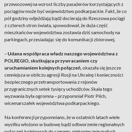
przewozowej na wzrost liczby pasażerów korzystających z
pociągów może być województwo podkarpackie. Fakt, że co
pół godziny odjeżdżają bądź docierają do Rzeszowa pociągi
z czterech stron świata, spowodował, że duża część
mieszkańców województwa zostawia dziś samochody na
parkingach, przesiadając się do komunikacji zbiorowej.
–
U
dana współpraca władz naszego województwa z
POLREGIO, skutkująca przywracaniem czy
uruchamianiem kolejnych połączeń,
okazała się jeszcze
cenniejsza w obliczu agresji Rosji na Ukrainę i konieczności
bezpiecznego przetransportowania z rejonów
przygranicznych setek tysięcy uchodźców. Skala tego
wyzwania była ogromna
–
przypomniał Piotr Pilch,
wicemarszałek województwa podkarpackiego.
Na konferencji przypomniano, że w ostatnich latach wiele
wysiłku włożono w budowę bądź odtworzenie regionalnych
połączeń kolejowych do szeregu, niekoniecznie małych,