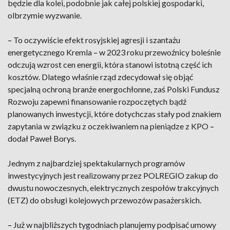
będzie dla kolei, podobnie jak całej polskiej gospodarki,
olbrzymie wyzwanie.
–
To oczywiście efekt rosyjskiej agresji i szantażu
energetycznego Kremla
–
w 2023 roku przewoźnicy boleśnie
odczują wzrost cen energii, która stanowi istotną część ich
kosztów. Dlatego właśnie rząd zdecydował się objąć
specjalną ochroną branże energochłonne, zaś Polski Fundusz
Rozwoju zapewni finansowanie rozpoczętych bądź
planowanych inwestycji, które dotychczas stały pod znakiem
zapytania w związku z oczekiwaniem na pieniądze z KPO
–
dodał Paweł Borys.
Jednym z najbardziej spektakularnych programów
inwestycyjnych jest realizowany przez POLREGIO zakup do
dwustu nowoczesnych, elektrycznych zespołów trakcyjnych
(ETZ) do obsługi kolejowych przewozów pasażerskich.
–
Już w najbliższych tygodniach planujemy podpisać umowy