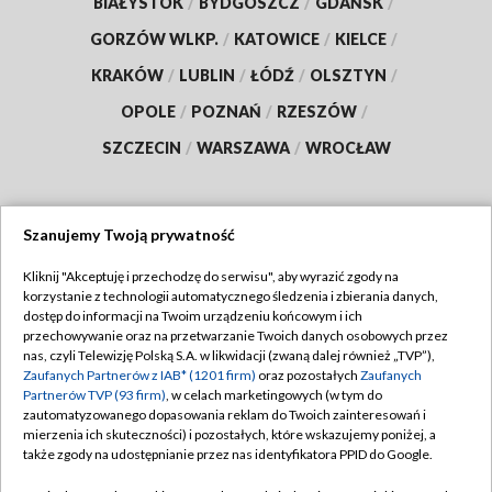
BIAŁYSTOK
/
BYDGOSZCZ
/
GDAŃSK
/
GORZÓW WLKP.
/
KATOWICE
/
KIELCE
/
KRAKÓW
/
LUBLIN
/
ŁÓDŹ
/
OLSZTYN
/
OPOLE
/
POZNAŃ
/
RZESZÓW
/
SZCZECIN
/
WARSZAWA
/
WROCŁAW
Szanujemy Twoją prywatność
Dołącz do nas:
Kliknij "Akceptuję i przechodzę do serwisu", aby wyrazić zgody na
korzystanie z technologii automatycznego śledzenia i zbierania danych,
TVP
dostęp do informacji na Twoim urządzeniu końcowym i ich
Abonament TVP
przechowywanie oraz na przetwarzanie Twoich danych osobowych przez
Regulamin TVP
nas, czyli Telewizję Polską S.A. w likwidacji (zwaną dalej również „TVP”),
Emisja w TVP
Zaufanych Partnerów z IAB* (1201 firm)
Polityka prywatności
oraz pozostałych
Zaufanych
Partnerów TVP (93 firm)
, w celach marketingowych (w tym do
Centrum informacji TVP
Moje zgody
zautomatyzowanego dopasowania reklam do Twoich zainteresowań i
mierzenia ich skuteczności) i pozostałych, które wskazujemy poniżej, a
Naziemna Telewizja Cyfrowa
Pomoc
także zgody na udostępnianie przez nas identyfikatora PPID do Google.
Sklep TVP
Biuro reklamy