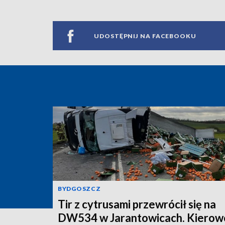
UDOSTĘPNIJ NA FACEBOOKU
BYDGOSZCZ
Tir z cytrusami przewrócił się na
DW534 w Jarantowicach. Kierow