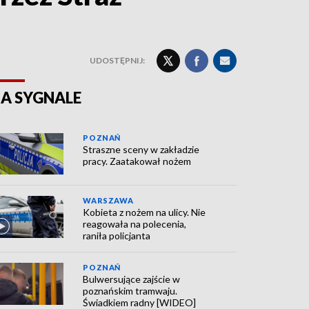
UDOSTĘPNIJ:
A SYGNALE
POZNAŃ
Straszne sceny w zakładzie
pracy. Zaatakował nożem
WARSZAWA
Kobieta z nożem na ulicy. Nie
reagowała na polecenia,
raniła policjanta
POZNAŃ
Bulwersujące zajście w
poznańskim tramwaju.
Świadkiem radny [WIDEO]