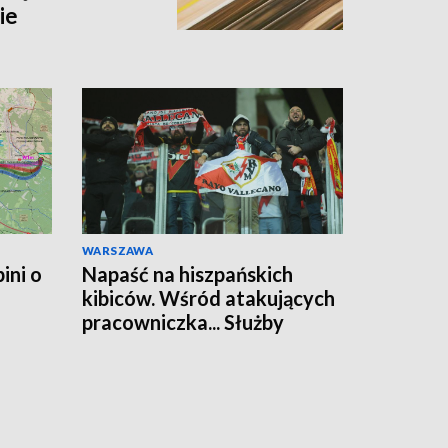
ie
WARSZAWA
ini o
Napaść na hiszpańskich
kibiców. Wśród atakujących
pracowniczka... Służby
Więziennej