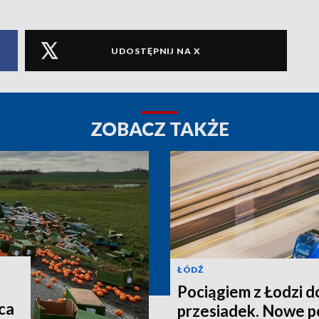
UDOSTĘPNIJ NA X
ZOBACZ TAKŻE
ŁÓDŹ
Pociągiem z Łodzi d
ca
przesiadek. Nowe p