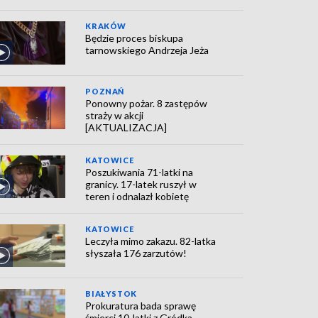
KRAKÓW
Będzie proces biskupa
tarnowskiego Andrzeja Jeża
POZNAŃ
Ponowny pożar. 8 zastępów
straży w akcji
[AKTUALIZACJA]
KATOWICE
Poszukiwania 71-latki na
granicy. 17-latek ruszył w
teren i odnalazł kobietę
KATOWICE
Leczyła mimo zakazu. 82-latka
słyszała 176 zarzutów!
BIAŁYSTOK
Prokuratura bada sprawę
śmierci 10-latki z Gródka