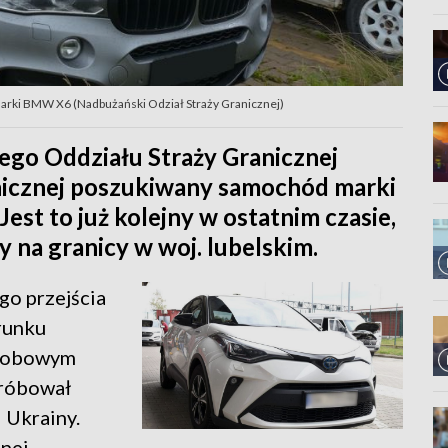
arki BMW X6 (Nadbużański Odział Straży Granicznej)
ego Oddziału Straży Granicznej
anicznej poszukiwany samochód marki
est to już kolejny w ostatnim czasie,
na granicy w woj. lubelskim.
go przejścia
runku
osobowym
próbował
 Ukrainy.
nej