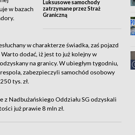
Luksusowe samochody
zatrzymane przez Straż
ruje w bazach
Graniczną
ndory.
słuchany w charakterze świadka, zaś pojazd
arto dodać, iż jest to już kolejny w
odzyskany na granicy. W ubiegłym tygodniu,
Terespola, zabezpieczyli samochód osobowy
50 tys. zł.
ze z Nadbużańskiego Oddziału SG odzyskali
ości już prawie 8 mln zł.