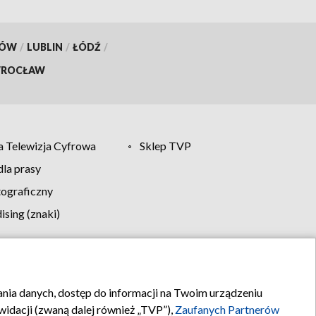
KÓW
/
LUBLIN
/
ŁÓDŹ
/
ROCŁAW
 Telewizja Cyfrowa
Sklep TVP
la prasy
tograficzny
sing (znaki)
klamy
Kontakt
rania danych, dostęp do informacji na Twoim urządzeniu
idacji (zwaną dalej również „TVP”),
Zaufanych Partnerów