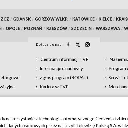
SZCZ
/
GDAŃSK
/
GORZÓW WLKP.
/
KATOWICE
/
KIELCE
/
KRA
N
/
OPOLE
/
POZNAŃ
/
RZESZÓW
/
SZCZECIN
/
WARSZAWA
/
W
Dołącz do nas:
Centrum informacji TVP
Naziemna
Informacje o nadawcy
Program d
zetargowe
Zgłoś program (ROPAT)
Serwis fo
wizyjna
Kariera w TVP
Merchandi
Polityka prywatności
Moje zgody
Pomoc
Biuro re
ody na korzystanie z technologii automatycznego śledzenia i zbie
 danych osobowych przez nas, czyli Telewizję Polską S.A. w likw