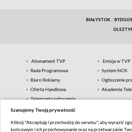
BIAŁYSTOK
/
BYDGO
OLSZTY
Abonament TVP
Emisja w TVP
Rada Programowa
System NOS
Biuro Reklamy
Ogłoszenie pr
Oferta Handlowa
Akademia Tele
Telegazeta ogłoszenia
Szanujemy Twoją prywatność
Regulamin TVP
Kliknij "Akceptuję i przechodzę do serwisu", aby wyrazić zg
końcowym i ich przechowywanie oraz na przetwarzanie Twoich