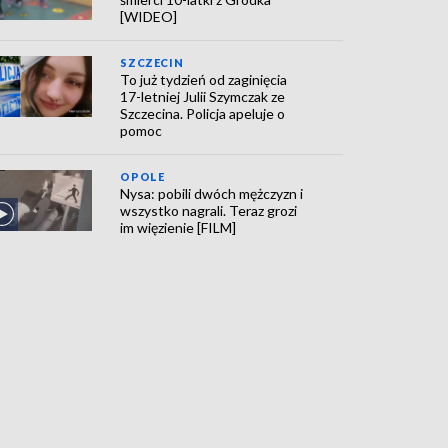
[WIDEO]
SZCZECIN
To już tydzień od zaginięcia
17-letniej Julii Szymczak ze
Szczecina. Policja apeluje o
pomoc
OPOLE
Nysa: pobili dwóch mężczyzn i
wszystko nagrali. Teraz grozi
im więzienie [FILM]