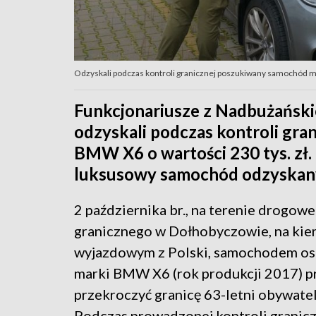
Odzyskali podczas kontroli granicznej poszukiwany samochód m
Funkcjonariusze z Nadbużański
odzyskali podczas kontroli gr
BMW X6 o wartości 230 tys. zł. J
luksusowy samochód odzyskany 
2 października br., na terenie drogowe
granicznego w Dołhobyczowie, na kie
wyjazdowym z Polski, samochodem 
marki BMW X6 (rok produkcji 2017) 
przekroczyć granicę 63-letni obywatel
Podczas prowadzonej kontroli granicz