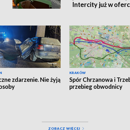
Intercity już w oferc
N
KRAKÓW
czne zdarzenie. Nie żyją
Spór Chrzanowa i Trzeb
osoby
przebieg obwodnicy
ZOBACZ WIĘCEJ