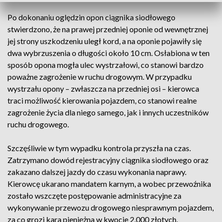
Po dokonaniu oględzin opon ciągnika siodłowego
stwierdzono, że na prawej przedniej oponie od wewnętrznej
jej strony uszkodzeniu uległ kord, a na oponie pojawiły się
dwa wybrzuszenia o długości około 10 cm. Osłabiona w ten
sposób opona mogła ulec wystrzałowi, co stanowi bardzo
poważne zagrożenie w ruchu drogowym. W przypadku
wystrzału opony – zwłaszcza na przedniej osi – kierowca
traci możliwość kierowania pojazdem, co stanowi realne
zagrożenie życia dla niego samego, jak i innych uczestników
ruchu drogowego.
Szczęśliwie w tym wypadku kontrola przyszła na czas.
Zatrzymano dowód rejestracyjny ciągnika siodłowego oraz
zakazano dalszej jazdy do czasu wykonania naprawy.
Kierowcę ukarano mandatem karnym, a wobec przewoźnika
zostało wszczęte postępowanie administracyjne za
wykonywanie przewozu drogowego niesprawnym pojazdem,
za co grozi kara pieniężna w kwocie 2.000 złotych.