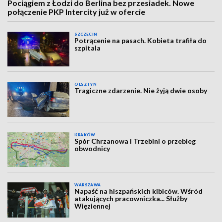
Pociągiem z Łodzi do Berlina bez przesiadek. Nowe
połączenie PKP Intercity już w ofercie
SZCZECIN
Potrącenie na pasach. Kobieta trafiła do
szpitala
OLSZTYN
Tragiczne zdarzenie. Nie żyją dwie osoby
KRAKÓW
Spór Chrzanowa i Trzebini o przebieg
obwodnicy
WARSZAWA
Napaść na hiszpańskich kibiców. Wśród
atakujących pracowniczka... Służby
Więziennej