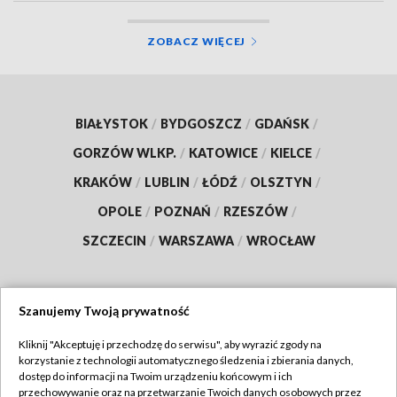
ZOBACZ WIĘCEJ
BIAŁYSTOK
/
BYDGOSZCZ
/
GDAŃSK
/
GORZÓW WLKP.
/
KATOWICE
/
KIELCE
/
KRAKÓW
/
LUBLIN
/
ŁÓDŹ
/
OLSZTYN
/
OPOLE
/
POZNAŃ
/
RZESZÓW
/
SZCZECIN
/
WARSZAWA
/
WROCŁAW
Szanujemy Twoją prywatność
Dołącz do nas:
Kliknij "Akceptuję i przechodzę do serwisu", aby wyrazić zgody na
korzystanie z technologii automatycznego śledzenia i zbierania danych,
TVP
dostęp do informacji na Twoim urządzeniu końcowym i ich
Abonament TVP
przechowywanie oraz na przetwarzanie Twoich danych osobowych przez