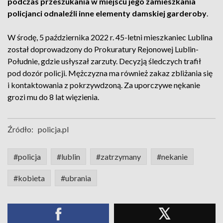
podczas przeszukania w miejscu jego zamieszkania
policjanci odnaleźli inne elementy damskiej garderoby
.
W środę, 5 października 2022 r. 45-letni mieszkaniec Lublina
został doprowadzony do Prokuratury Rejonowej Lublin-
Południe, gdzie usłyszał zarzuty. Decyzją śledczych trafił
pod dozór policji. Mężczyzna ma również zakaz zbliżania się
i kontaktowania z pokrzywdzoną. Za uporczywe nękanie
grozi mu do 8 lat więzienia.
Źródło:
policja.pl
#policja
#lublin
#zatrzymany
#nekanie
#kobieta
#ubrania