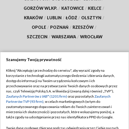
GORZÓW WLKP.
/
KATOWICE
/
KIELCE
/
KRAKÓW
/
LUBLIN
/
ŁÓDŹ
/
OLSZTYN
/
OPOLE
/
POZNAŃ
/
RZESZÓW
/
SZCZECIN
/
WARSZAWA
/
WROCŁAW
Szanujemy Twoją prywatność
Dołącz do nas:
Kliknij "Akceptuję i przechodzę do serwisu", aby wyrazić zgody na
korzystanie z technologii automatycznego śledzenia i zbierania danych,
TVP
dostęp do informacji na Twoim urządzeniu końcowym i ich
Abonament TVP
przechowywanie oraz na przetwarzanie Twoich danych osobowych przez
Regulamin TVP
nas, czyli Telewizję Polską S.A. w likwidacji (zwaną dalej również „TVP”),
Emisja w TVP
Polityka prywatności
Zaufanych Partnerów z IAB* (1201 firm)
oraz pozostałych
Zaufanych
Partnerów TVP (93 firm)
, w celach marketingowych (w tym do
Centrum informacji TVP
Moje zgody
zautomatyzowanego dopasowania reklam do Twoich zainteresowań i
mierzenia ich skuteczności) i pozostałych, które wskazujemy poniżej, a
Naziemna Telewizja Cyfrowa
Pomoc
także zgody na udostępnianie przez nas identyfikatora PPID do Google.
Sklep TVP
Biuro reklamy
Twoje dane osobowe zbierane podczas odwiedzania przez Ciebie naszych