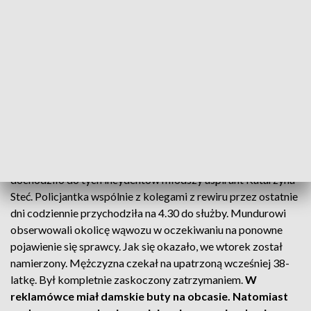
Zgłoszenie w tej sprawie policjanci otrzymali w ubiegłym
tygodniu. Z relacji zgłaszającej 38-latki wynikało, że od kilku
dni jest śledzona przez mężczyznę przebranego za kobietę.
Mieszkanka Lublina oświadczyła, że do tych zdarzeń
dochodzi wcześnie rano, gdy idzie do pracy. Mężczyzna nie
zaczepiał jej. Jednak swoim zachowaniem wzbudził poczucie
zagrożenia.
Sprawą od razu zajęli się kryminalni z 7. komisariatu. W
działania włączyła się również dzielnicowa z rejonu, gdzie
dochodziło do tych incydentów młodszy aspirant Katarzyna
Steć. Policjantka wspólnie z kolegami z rewiru przez ostatnie
dni codziennie przychodziła na 4.30 do służby. Mundurowi
obserwowali okolicę wąwozu w oczekiwaniu na ponowne
pojawienie się sprawcy. Jak się okazało, we wtorek został
namierzony. Mężczyzna czekał na upatrzoną wcześniej 38-
latkę. Był kompletnie zaskoczony zatrzymaniem.
W
reklamówce miał damskie buty na obcasie. Natomiast