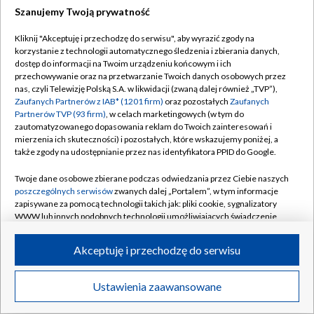
Szanujemy Twoją prywatność
Dołącz do nas:
Kliknij "Akceptuję i przechodzę do serwisu", aby wyrazić zgody na
korzystanie z technologii automatycznego śledzenia i zbierania danych,
TVP
dostęp do informacji na Twoim urządzeniu końcowym i ich
Abonament TVP
przechowywanie oraz na przetwarzanie Twoich danych osobowych przez
Regulamin TVP
nas, czyli Telewizję Polską S.A. w likwidacji (zwaną dalej również „TVP”),
Emisja w TVP
Zaufanych Partnerów z IAB* (1201 firm)
oraz pozostałych
Zaufanych
Polityka prywatności
Partnerów TVP (93 firm)
, w celach marketingowych (w tym do
Centrum informacji TVP
Moje zgody
zautomatyzowanego dopasowania reklam do Twoich zainteresowań i
mierzenia ich skuteczności) i pozostałych, które wskazujemy poniżej, a
Naziemna Telewizja Cyfrowa
Pomoc
także zgody na udostępnianie przez nas identyfikatora PPID do Google.
Sklep TVP
Biuro reklamy
Twoje dane osobowe zbierane podczas odwiedzania przez Ciebie naszych
Rada Programowa
poszczególnych serwisów
zwanych dalej „Portalem”, w tym informacje
Kontakt
zapisywane za pomocą technologii takich jak: pliki cookie, sygnalizatory
System NOS
WWW lub innych podobnych technologii umożliwiających świadczenie
dopasowanych i bezpiecznych usług, personalizację treści oraz reklam,
Informacje o nadawcy
Kanały
udostępnianie funkcji mediów społecznościowych oraz analizowanie
Akceptuję i przechodzę do serwisu
ruchu w Internecie.
Program dla prasy
©2026 Telewizja Polska S.A. w likwidacji
Biuro Reklamy
Twoje dane osobowe zbierane podczas odwiedzania przez Ciebie
Ustawienia zaawansowane
poszczególnych serwisów
na Portalu, takie jak adresy IP, identyfikatory
Ogłoszenie przetargowe
Twoich urządzeń końcowych i identyfikatory plików cookie, informacje o