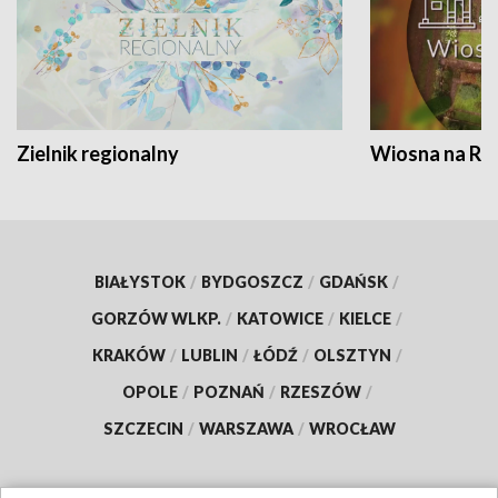
Zielnik regionalny
Wiosna na RO
BIAŁYSTOK
/
BYDGOSZCZ
/
GDAŃSK
/
GORZÓW WLKP.
/
KATOWICE
/
KIELCE
/
KRAKÓW
/
LUBLIN
/
ŁÓDŹ
/
OLSZTYN
/
OPOLE
/
POZNAŃ
/
RZESZÓW
/
SZCZECIN
/
WARSZAWA
/
WROCŁAW