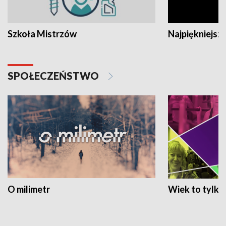
Szkoła Mistrzów
Najpiękniejsze
SPOŁECZEŃSTWO
O milimetr
Wiek to tylko 