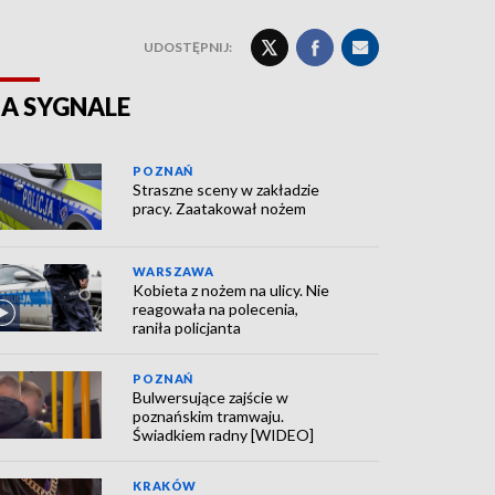
UDOSTĘPNIJ:
A SYGNALE
POZNAŃ
Straszne sceny w zakładzie
pracy. Zaatakował nożem
WARSZAWA
Kobieta z nożem na ulicy. Nie
reagowała na polecenia,
raniła policjanta
POZNAŃ
Bulwersujące zajście w
poznańskim tramwaju.
Świadkiem radny [WIDEO]
KRAKÓW