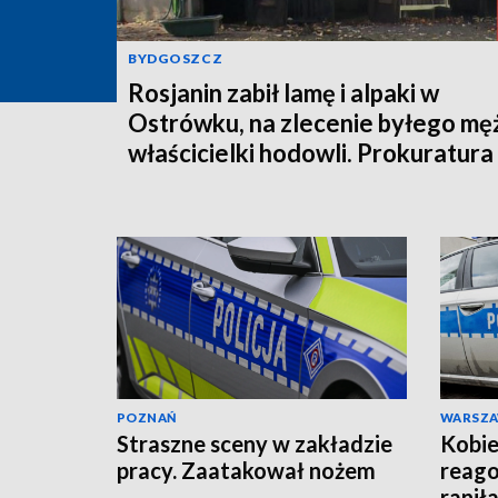
BYDGOSZCZ
Rosjanin zabił lamę i alpaki w
Ostrówku, na zlecenie byłego mę
właścicielki hodowli. Prokuratura
wysłała akt oskarżenia!
POZNAŃ
WARSZ
Straszne sceny w zakładzie
Kobie
pracy. Zaatakował nożem
reago
raniła