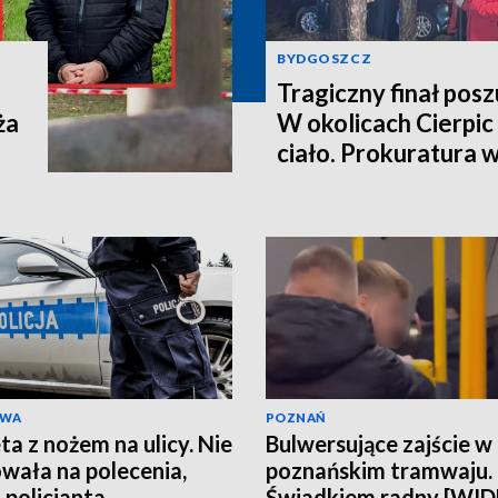
BYDGOSZCZ
Tragiczny finał pos
ża
W okolicach Cierpic 
ciało. Prokuratura 
kobieta miała obraże
wideo]
AWA
POZNAŃ
ta z nożem na ulicy. Nie
Bulwersujące zajście w
wała na polecenia,
poznańskim tramwaju.
 policjanta
Świadkiem radny [WI