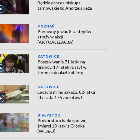
Będzie proces biskupa
tarnowskiego Andrzeja Jeża
POZNAŃ
Ponowny pożar. 8 zastępów
straży w akcji
[AKTUALIZACJA]
KATOWICE
Poszukiwania 71-latki na
granicy. 17-latek ruszył w
teren i odnalazł kobietę
KATOWICE
Leczyła mimo zakazu. 82-latka
słyszała 176 zarzutów!
BIAŁYSTOK
Prokuratura bada sprawę
śmierci 10-latki z Gródka
[WIDEO]