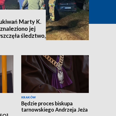
zukiwań Marty K.
znaleziono jej
wszczęła śledztwo,
nia [zdjęcia,
KRAKÓW
Będzie proces biskupa
tarnowskiego Andrzeja Jeża
DEO]