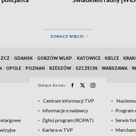
ZOBACZ WIĘCEJ
SZCZ
/
GDAŃSK
/
GORZÓW WLKP.
/
KATOWICE
/
KIELCE
/
KRA
N
/
OPOLE
/
POZNAŃ
/
RZESZÓW
/
SZCZECIN
/
WARSZAWA
/
W
Dołącz do nas:
Centrum informacji TVP
Naziemna
Informacje o nadawcy
Program d
zetargowe
Zgłoś program (ROPAT)
Serwis fo
wizyjna
Kariera w TVP
Merchandi