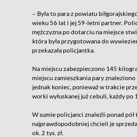
– Była to para z powiatu biłgorajskieg
wieku 56 lat i jej 59-letni partner. Pol
mężczyzna po dotarciu na miejsce stwier
która była przygotowana do wywiezienia
przekazała policjantka.
Na miejscu zabezpieczono 145 kilogr
miejscu zamieszkania pary znaleziono 
jednak koniec, ponieważ w trakcie prz
worki wyłuskanej już cebuli, każdy po
W sumie policjanci znaleźli ponad pół
najprawdopodobniej chcieli je sprzeda
ok. 2 tys. zł.