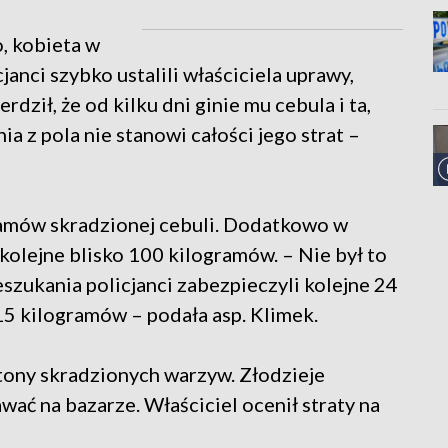
o, kobieta w
icjanci szybko ustalili właściciela uprawy,
dził, że od kilku dni ginie mu cebula i ta,
 z pola nie stanowi całości jego strat –
amów skradzionej cebuli. Dodatkowo w
kolejne blisko 100 kilogramów. – Nie był to
eszukania policjanci zabezpieczyli kolejne 24
 15 kilogramów – podała asp. Klimek.
 tony skradzionych warzyw. Złodzieje
wać na bazarze. Właściciel ocenił straty na