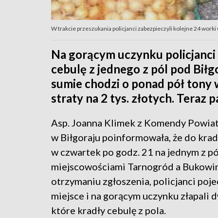
W trakcie przeszukania policjanci zabezpieczyli kolejne 24 worki 
Na gorącym uczynku policjanci z
cebulę z jednego z pól pod Bił
sumie chodzi o ponad pół tony 
straty na 2 tys. złotych. Teraz p
Asp. Joanna Klimek z Komendy Powiat
w Biłgoraju poinformowała, że do krad
w czwartek po godz. 21 na jednym z p
miejscowościami Tarnogród a Bukowin
otrzymaniu zgłoszenia, policjanci poje
miejsce i na gorącym uczynku złapali 
które kradły cebulę z pola.