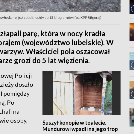
wyłuskanej już cebuli, każdy po 15 kilogramów (fot. KPP Biłgoraj)
łapali parę, która w nocy kradła
gorajem (województwo lubelskie). W
warzyw. Właściciel pola oszacował
arze grozi do 5 lat więzienia.
owej Policji
zieży doszło
ól pomiędzy
ą. Po
chali na
dwie osoby,
Suszył konopie w toalecie.
Mundurowi wpadli na jego trop