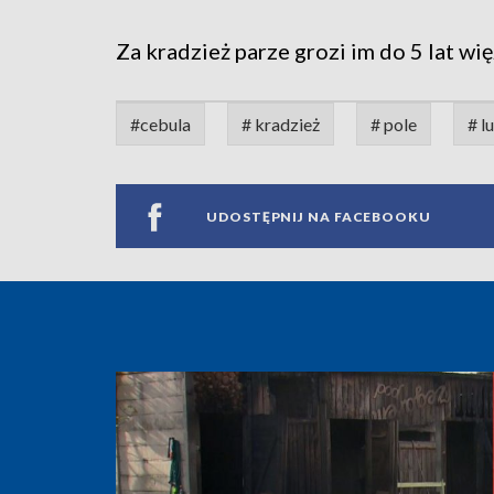
Za kradzież parze grozi im do 5 lat wię
#cebula
# kradzież
# pole
# l
UDOSTĘPNIJ NA FACEBOOKU