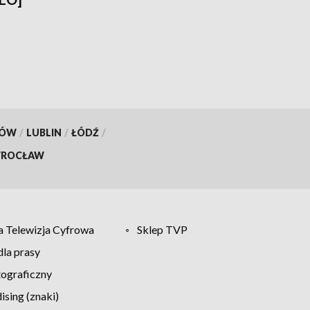
KÓW
/
LUBLIN
/
ŁÓDŹ
/
ROCŁAW
 Telewizja Cyfrowa
Sklep TVP
la prasy
tograficzny
sing (znaki)