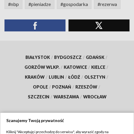
#nbp
#pieniadze
#gospodarka
#rezerwa
BIAŁYSTOK
/
BYDGOSZCZ
/
GDAŃSK
/
GORZÓW WLKP.
/
KATOWICE
/
KIELCE
/
KRAKÓW
/
LUBLIN
/
ŁÓDŹ
/
OLSZTYN
/
OPOLE
/
POZNAŃ
/
RZESZÓW
/
SZCZECIN
/
WARSZAWA
/
WROCŁAW
Szanujemy Twoją prywatność
Dołącz do nas:
Kliknij "Akceptuję i przechodzę do serwisu", aby wyrazić zgody na