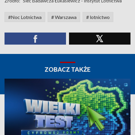
Źródło:
Sieć Badawcza Łukasiewicz - Instytut Lotnictwa
#Noc Lotnictwa
# Warszawa
# lotnictwo
ZOBACZ TAKŻE