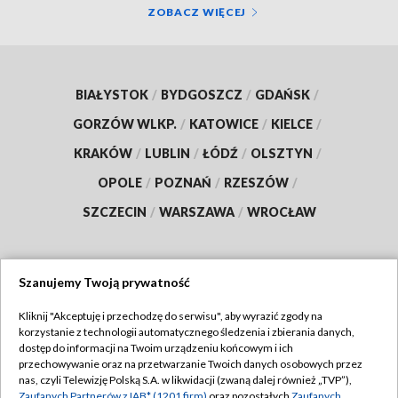
ZOBACZ WIĘCEJ
BIAŁYSTOK
/
BYDGOSZCZ
/
GDAŃSK
/
GORZÓW WLKP.
/
KATOWICE
/
KIELCE
/
KRAKÓW
/
LUBLIN
/
ŁÓDŹ
/
OLSZTYN
/
OPOLE
/
POZNAŃ
/
RZESZÓW
/
SZCZECIN
/
WARSZAWA
/
WROCŁAW
Szanujemy Twoją prywatność
Dołącz do nas:
Kliknij "Akceptuję i przechodzę do serwisu", aby wyrazić zgody na
korzystanie z technologii automatycznego śledzenia i zbierania danych,
TVP
dostęp do informacji na Twoim urządzeniu końcowym i ich
Abonament TVP
przechowywanie oraz na przetwarzanie Twoich danych osobowych przez
Regulamin TVP
nas, czyli Telewizję Polską S.A. w likwidacji (zwaną dalej również „TVP”),
Emisja w TVP
Polityka prywatności
Zaufanych Partnerów z IAB* (1201 firm)
oraz pozostałych
Zaufanych