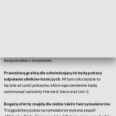
PZL-130 „Orlik” oraz samolot Bushcat, zbudowany przez
parę pasjonatów lotnictwa. Tradycyjnie na imprezie pojawią
się także wojskowe samoloty CASA C-295M i M-28B/PT
(tzw. „Bryza”).
Prezentowane będą także samoloty i szybowce
wykorzystywane do szkoleń przez aerokluby oraz
konstrukcje zabytkowe. Część wystawy samolotowej będzie
dostępna na terenie firmy Airbus Polska, sąsiadującym
bezpośrednio z Instytutem.
Prawdziwą gratką dla odwiedzających będą pokazy
odpalania silników lotniczych.
W tym roku będzie to
łącznie aż sześć pokazów, które naprzemiennie będą
wykonywać samoloty Harvard, Iskra oraz Lim-2.
Bogatą ofertę znajdą dla siebie także fani symulatorów.
Trzygodzinny pokaz na symulatorze wykona zespół