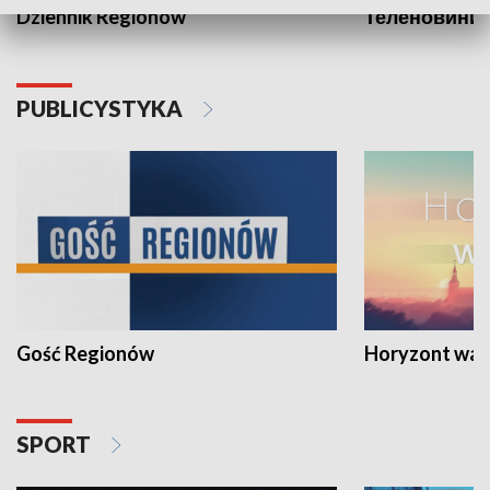
Dziennik Regionów
Теленовини /
PUBLICYSTYKA
Gość Regionów
Horyzont war
SPORT