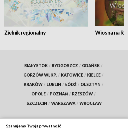
Zielnik regionalny
Wiosna na RO
BIAŁYSTOK
/
BYDGOSZCZ
/
GDAŃSK
/
GORZÓW WLKP.
/
KATOWICE
/
KIELCE
/
KRAKÓW
/
LUBLIN
/
ŁÓDŹ
/
OLSZTYN
/
OPOLE
/
POZNAŃ
/
RZESZÓW
/
SZCZECIN
/
WARSZAWA
/
WROCŁAW
Szanujemy Twoją prywatność