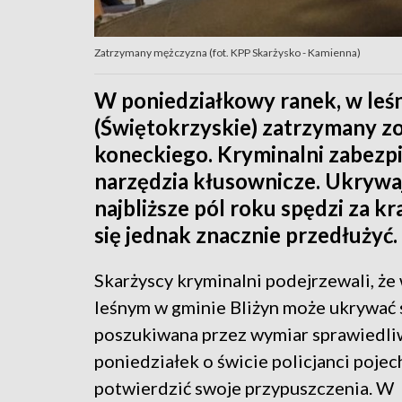
Zatrzymany mężczyzna (fot. KPP Skarżysko - Kamienna)
W poniedziałkowy ranek, w leśn
(Świętokrzyskie) zatrzymany z
koneckiego. Kryminalni zabezpie
narzędzia kłusownicze. Ukrywaj
najbliższe pól roku spędzi za 
się jednak znacznie przedłużyć.
Skarżyscy kryminalni podejrzewali, że
leśnym w gminie Bliżyn może ukrywać 
poszukiwana przez wymiar sprawiedli
poniedziałek o świcie policjanci pojec
potwierdzić swoje przypuszczenia. W