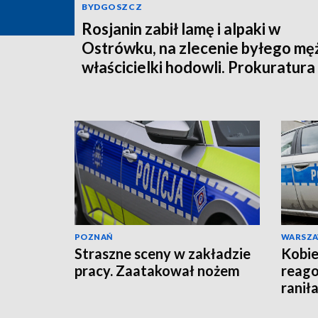
BYDGOSZCZ
Rosjanin zabił lamę i alpaki w
Ostrówku, na zlecenie byłego mę
właścicielki hodowli. Prokuratura
wysłała akt oskarżenia!
POZNAŃ
WARSZ
Straszne sceny w zakładzie
Kobie
pracy. Zaatakował nożem
reago
raniła