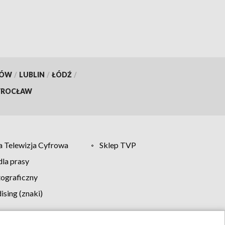
KÓW
/
LUBLIN
/
ŁÓDŹ
/
ROCŁAW
 Telewizja Cyfrowa
Sklep TVP
la prasy
tograficzny
sing (znaki)