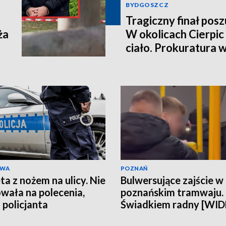
BYDGOSZCZ
Tragiczny finał pos
ża
W okolicach Cierpic 
ciało. Prokuratura 
kobieta miała obraże
wideo]
AWA
POZNAŃ
ta z nożem na ulicy. Nie
Bulwersujące zajście w
wała na polecenia,
poznańskim tramwaju.
 policjanta
Świadkiem radny [WI