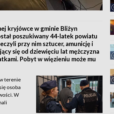
ej kryjówce w gminie Bliżyn
ostał poszukiwany 44-latek powiatu
czyli przy nim sztucer, amunicję i
ący się od dziewięciu lat mężczyzna
kratkami. Pobyt w więzieniu może mu
 w terenie
się osoba
wości. W
hali