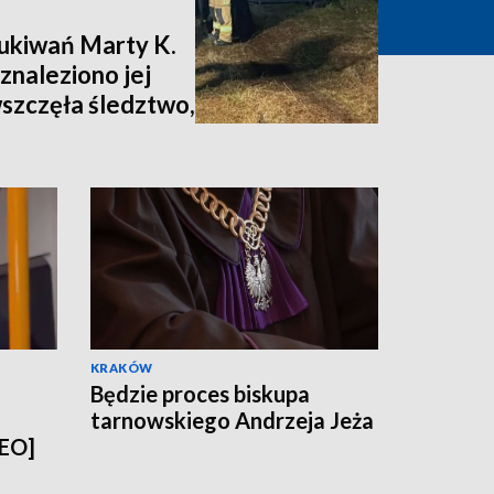
zukiwań Marty K.
znaleziono jej
wszczęła śledztwo,
nia [zdjęcia,
KRAKÓW
Będzie proces biskupa
tarnowskiego Andrzeja Jeża
DEO]