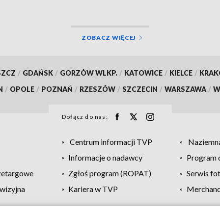
ZOBACZ WIĘCEJ
SZCZ
/
GDAŃSK
/
GORZÓW WLKP.
/
KATOWICE
/
KIELCE
/
KRA
N
/
OPOLE
/
POZNAŃ
/
RZESZÓW
/
SZCZECIN
/
WARSZAWA
/
W
Dołącz do nas:
Centrum informacji TVP
Naziemna
Informacje o nadawcy
Program d
zetargowe
Zgłoś program (ROPAT)
Serwis fo
wizyjna
Kariera w TVP
Merchandi