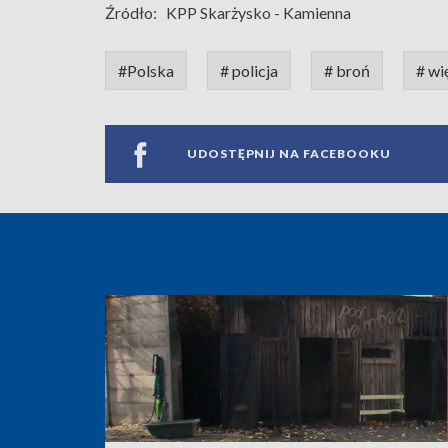
Źródło:
KPP Skarżysko - Kamienna
#Polska
# policja
# broń
# wi
UDOSTĘPNIJ NA FACEBOOKU