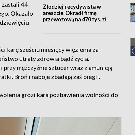
zastali 44-
Złodziej-recydywista w
areszcie. Okradł firmę
ego. Okazało
przewozową na 470 tys. zł
 dziewięciu
i karę sześciu miesięcy więzienia za
ństwo utraty zdrowia bądź życia.
 przy mężczyźnie sztucer wraz z amunicją
atki. Broń i naboje zbadają zaś biegli.
zwolenia grozi kara pozbawienia wolności do