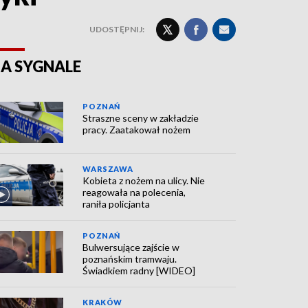
UDOSTĘPNIJ:
A SYGNALE
POZNAŃ
Straszne sceny w zakładzie
pracy. Zaatakował nożem
WARSZAWA
Kobieta z nożem na ulicy. Nie
reagowała na polecenia,
raniła policjanta
POZNAŃ
Bulwersujące zajście w
poznańskim tramwaju.
Świadkiem radny [WIDEO]
KRAKÓW