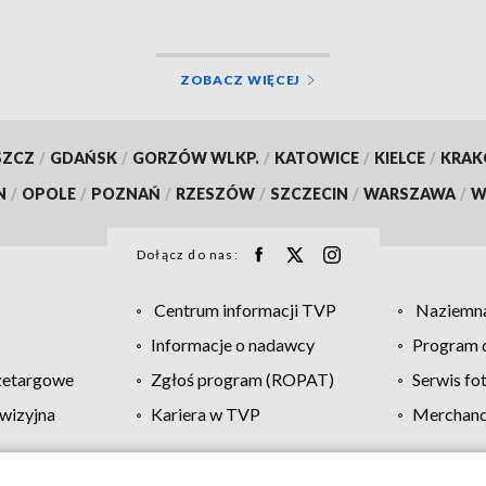
ZOBACZ WIĘCEJ
SZCZ
/
GDAŃSK
/
GORZÓW WLKP.
/
KATOWICE
/
KIELCE
/
KRA
N
/
OPOLE
/
POZNAŃ
/
RZESZÓW
/
SZCZECIN
/
WARSZAWA
/
W
Dołącz do nas:
Centrum informacji TVP
Naziemna
Informacje o nadawcy
Program d
zetargowe
Zgłoś program (ROPAT)
Serwis fo
wizyjna
Kariera w TVP
Merchandi