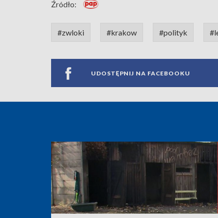
Źródło:
#zwloki
#krakow
#polityk
#l
UDOSTĘPNIJ NA FACEBOOKU