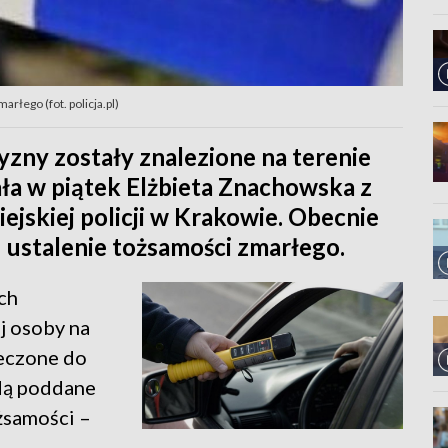
rłego (fot. policja.pl)
ny zostały znalezione na terenie
ła w piątek Elżbieta Znachowska z
jskiej policji w Krakowie. Obecnie
u ustalenie tożsamości zmarłego.
ch
j osoby na
ieczone do
dą poddane
żsamości –