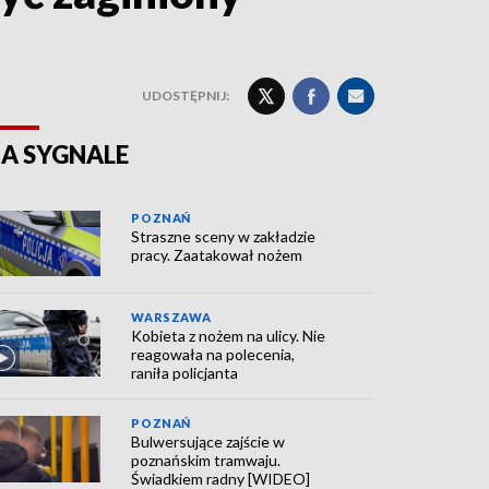
UDOSTĘPNIJ:
A SYGNALE
POZNAŃ
Straszne sceny w zakładzie
pracy. Zaatakował nożem
WARSZAWA
Kobieta z nożem na ulicy. Nie
reagowała na polecenia,
raniła policjanta
POZNAŃ
Bulwersujące zajście w
poznańskim tramwaju.
Świadkiem radny [WIDEO]