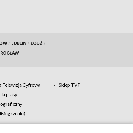
KÓW
/
LUBLIN
/
ŁÓDŹ
/
ROCŁAW
 Telewizja Cyfrowa
Sklep TVP
la prasy
tograficzny
sing (znaki)