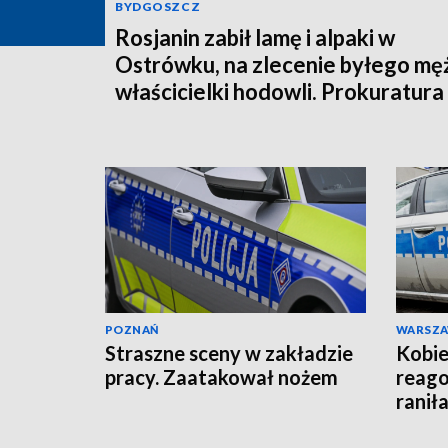
BYDGOSZCZ
Rosjanin zabił lamę i alpaki w
Ostrówku, na zlecenie byłego mę
właścicielki hodowli. Prokuratura
wysłała akt oskarżenia!
POZNAŃ
WARSZ
Straszne sceny w zakładzie
Kobie
pracy. Zaatakował nożem
reago
raniła