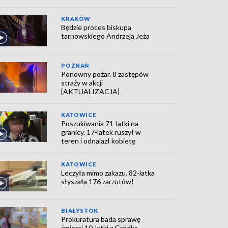
KRAKÓW
Będzie proces biskupa
tarnowskiego Andrzeja Jeża
POZNAŃ
Ponowny pożar. 8 zastępów
straży w akcji
[AKTUALIZACJA]
KATOWICE
Poszukiwania 71-latki na
granicy. 17-latek ruszył w
teren i odnalazł kobietę
KATOWICE
Leczyła mimo zakazu. 82-latka
słyszała 176 zarzutów!
BIAŁYSTOK
Prokuratura bada sprawę
śmierci 10-latki z Gródka