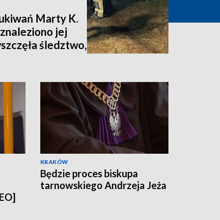
zukiwań Marty K.
znaleziono jej
wszczęła śledztwo,
nia [zdjęcia,
KRAKÓW
Będzie proces biskupa
tarnowskiego Andrzeja Jeża
DEO]