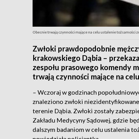
Obecnie trwają czynności mające na celu ustalenie tożsamości zma
Zwłoki prawdopodobnie mężczyz
krakowskiego Dąbia – przekaza
zespołu prasowego komendy mie
trwają czynności mające na cel
– Wczoraj w godzinach popołudniowy
znaleziono zwłoki niezidentyfikowane
terenie Dąbia. Zwłoki zostały zabezp
Zakładu Medycyny Sądowej, gdzie bę
dalszym badaniom w celu ustalenia to
powiedziała policjantka.