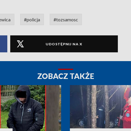
ewica
#policja
#tozsamosc
UDOSTĘPNIJ NA X
ZOBACZ TAKŻE