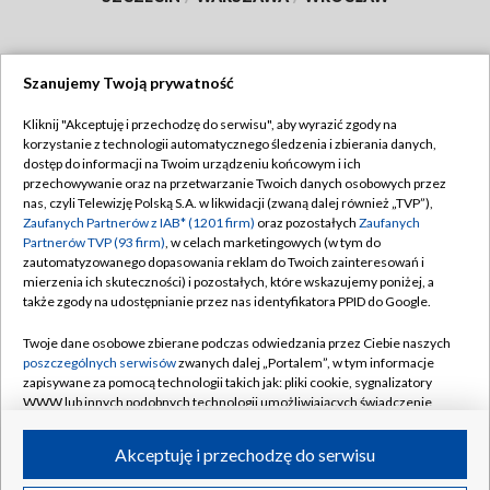
Szanujemy Twoją prywatność
Dołącz do nas:
Kliknij "Akceptuję i przechodzę do serwisu", aby wyrazić zgody na
korzystanie z technologii automatycznego śledzenia i zbierania danych,
TVP
dostęp do informacji na Twoim urządzeniu końcowym i ich
Abonament TVP
przechowywanie oraz na przetwarzanie Twoich danych osobowych przez
Regulamin TVP
nas, czyli Telewizję Polską S.A. w likwidacji (zwaną dalej również „TVP”),
Emisja w TVP
Zaufanych Partnerów z IAB* (1201 firm)
oraz pozostałych
Zaufanych
Polityka prywatności
Partnerów TVP (93 firm)
, w celach marketingowych (w tym do
Centrum informacji TVP
Moje zgody
zautomatyzowanego dopasowania reklam do Twoich zainteresowań i
mierzenia ich skuteczności) i pozostałych, które wskazujemy poniżej, a
Naziemna Telewizja Cyfrowa
Pomoc
także zgody na udostępnianie przez nas identyfikatora PPID do Google.
Sklep TVP
Biuro reklamy
Twoje dane osobowe zbierane podczas odwiedzania przez Ciebie naszych
Rada Programowa
poszczególnych serwisów
zwanych dalej „Portalem”, w tym informacje
Kontakt
zapisywane za pomocą technologii takich jak: pliki cookie, sygnalizatory
System NOS
WWW lub innych podobnych technologii umożliwiających świadczenie
dopasowanych i bezpiecznych usług, personalizację treści oraz reklam,
Informacje o nadawcy
Kanały
udostępnianie funkcji mediów społecznościowych oraz analizowanie
Akceptuję i przechodzę do serwisu
ruchu w Internecie.
Program dla prasy
©2026 Telewizja Polska S.A. w likwidacji