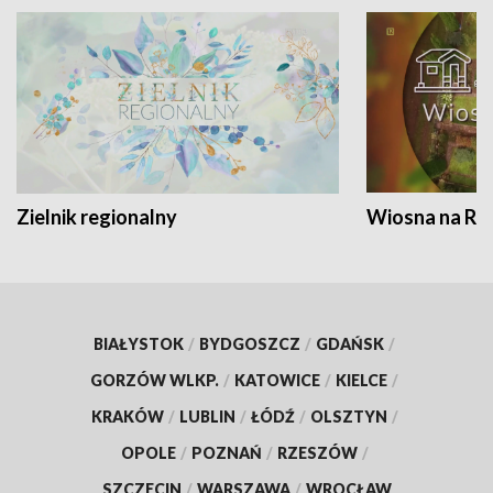
Zielnik regionalny
Wiosna na RO
BIAŁYSTOK
/
BYDGOSZCZ
/
GDAŃSK
/
GORZÓW WLKP.
/
KATOWICE
/
KIELCE
/
KRAKÓW
/
LUBLIN
/
ŁÓDŹ
/
OLSZTYN
/
OPOLE
/
POZNAŃ
/
RZESZÓW
/
SZCZECIN
/
WARSZAWA
/
WROCŁAW