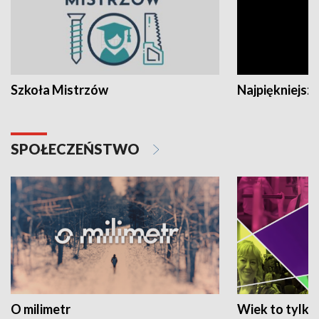
Szkoła Mistrzów
Najpiękniejsze
SPOŁECZEŃSTWO
O milimetr
Wiek to tylko 