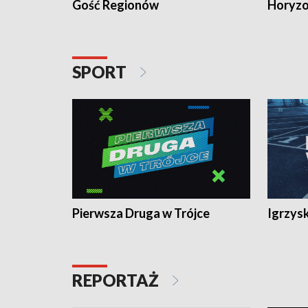
Gość Regionów
Horyzo
SPORT
Pierwsza Druga w Trójce
Igrzys
REPORTAŻ