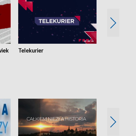
wiek
Telekurier
Kryminalna 