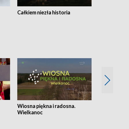
Całkiem niezła historia
Sanatoria
Wiosna piękna i radosna.
Gwiazdy od 
Wielkanoc
gwiazdki