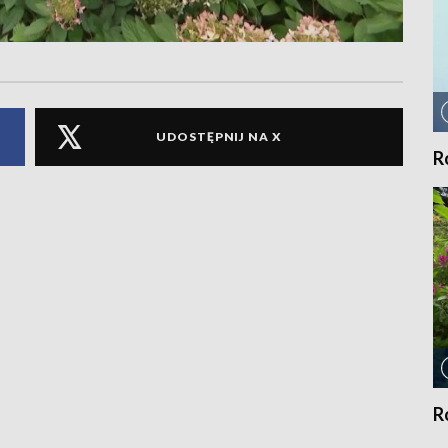
UDOSTĘPNIJ NA X
R
R