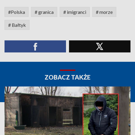
#Polska
# granica
# imigranci
# morze
# Bałtyk
ZOBACZ TAKŻE