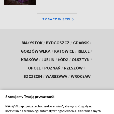
ZOBACZ WIĘCEJ
BIAŁYSTOK
/
BYDGOSZCZ
/
GDAŃSK
/
GORZÓW WLKP.
/
KATOWICE
/
KIELCE
/
KRAKÓW
/
LUBLIN
/
ŁÓDŹ
/
OLSZTYN
/
OPOLE
/
POZNAŃ
/
RZESZÓW
/
SZCZECIN
/
WARSZAWA
/
WROCŁAW
Szanujemy Twoją prywatność
Dołącz do nas:
Kliknij "Akceptuję i przechodzę do serwisu", aby wyrazić zgody na
korzystanie z technologii automatycznego śledzenia i zbierania danych,
TVP