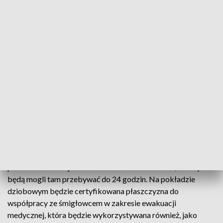
W porcie (fot. Straż Graniczna)
Na jednostce będą zamontowane także dwa kontenery z
wyposażeniem ratowniczym. Dodatkowo patrolowiec
będzie miał na burtach dwa szybkie pontony silnikowe
służące do działań interwencyjnych. W części rufowej
przewidziano miejsce dla w sumie 250 rozbitków, którzy
będą mogli tam przebywać do 24 godzin. Na pokładzie
dziobowym będzie certyfikowana płaszczyzna do
współpracy ze śmigłowcem w zakresie ewakuacji
medycznej, która będzie wykorzystywana również, jako