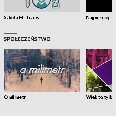
Szkoła Mistrzów
Najpiękniejsze
SPOŁECZEŃSTWO
O milimetr
Wiek to tylko 