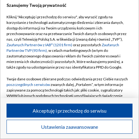
Szanujemy Twoją prywatność
Dołącz do nas:
Kliknij "Akceptuję i przechodzę do serwisu", aby wyrazić zgody na
korzystanie z technologii automatycznego śledzenia i zbierania danych,
TVP
dostęp do informacji na Twoim urządzeniu końcowym i ich
Abonament TVP
przechowywanie oraz na przetwarzanie Twoich danych osobowych przez
Regulamin TVP
nas, czyli Telewizję Polską S.A. w likwidacji (zwaną dalej również „TVP”),
Emisja w TVP
Zaufanych Partnerów z IAB* (1201 firm)
oraz pozostałych
Zaufanych
Polityka prywatności
Partnerów TVP (93 firm)
, w celach marketingowych (w tym do
Centrum informacji TVP
Moje zgody
zautomatyzowanego dopasowania reklam do Twoich zainteresowań i
mierzenia ich skuteczności) i pozostałych, które wskazujemy poniżej, a
Naziemna Telewizja Cyfrowa
Pomoc
także zgody na udostępnianie przez nas identyfikatora PPID do Google.
Sklep TVP
Biuro reklamy
Twoje dane osobowe zbierane podczas odwiedzania przez Ciebie naszych
Rada Programowa
poszczególnych serwisów
zwanych dalej „Portalem”, w tym informacje
Kontakt
zapisywane za pomocą technologii takich jak: pliki cookie, sygnalizatory
System NOS
WWW lub innych podobnych technologii umożliwiających świadczenie
dopasowanych i bezpiecznych usług, personalizację treści oraz reklam,
Informacje o nadawcy
Kanały
udostępnianie funkcji mediów społecznościowych oraz analizowanie
Akceptuję i przechodzę do serwisu
ruchu w Internecie.
Program dla prasy
©2026 Telewizja Polska S.A. w likwidacji
Biuro Reklamy
Twoje dane osobowe zbierane podczas odwiedzania przez Ciebie
Ustawienia zaawansowane
poszczególnych serwisów
na Portalu, takie jak adresy IP, identyfikatory
Ogłoszenie przetargowe
Twoich urządzeń końcowych i identyfikatory plików cookie, informacje o