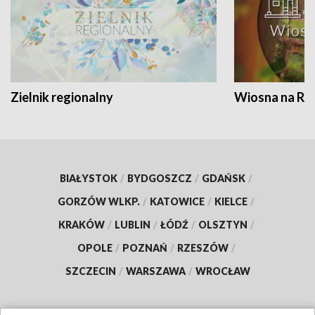
Zielnik regionalny
Wiosna na RO
BIAŁYSTOK
/
BYDGOSZCZ
/
GDAŃSK
/
GORZÓW WLKP.
/
KATOWICE
/
KIELCE
/
KRAKÓW
/
LUBLIN
/
ŁÓDŹ
/
OLSZTYN
/
OPOLE
/
POZNAŃ
/
RZESZÓW
/
SZCZECIN
/
WARSZAWA
/
WROCŁAW