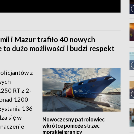
ii i Mazur trafiło 40 nowych
to dużo możliwości i budzi respekt
olicjantów z
wych
250 RT z 2-
ponad 1200
zystania 136
za się w
Nowoczesny patrolowiec
wkrótce pomoże strzec
znaczenie
morskiej granicy