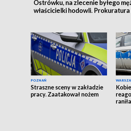
Ostrówku, na zlecenie byłego mę
właścicielki hodowli. Prokuratura
wysłała akt oskarżenia!
POZNAŃ
WARSZ
Straszne sceny w zakładzie
Kobie
pracy. Zaatakował nożem
reago
raniła