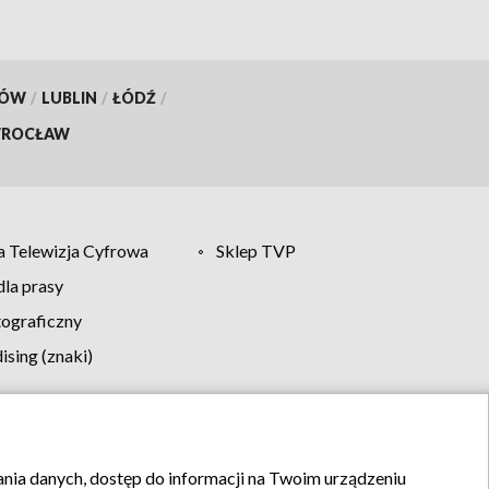
KÓW
/
LUBLIN
/
ŁÓDŹ
/
ROCŁAW
 Telewizja Cyfrowa
Sklep TVP
la prasy
tograficzny
sing (znaki)
klamy
Kontakt
rania danych, dostęp do informacji na Twoim urządzeniu