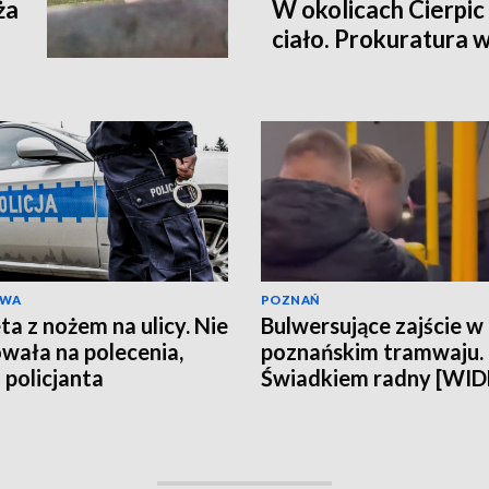
ża
W okolicach Cierpic 
ciało. Prokuratura 
kobieta miała obraże
wideo]
AWA
POZNAŃ
ta z nożem na ulicy. Nie
Bulwersujące zajście w
wała na polecenia,
poznańskim tramwaju.
 policjanta
Świadkiem radny [WI