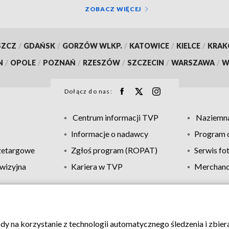
ZOBACZ WIĘCEJ
SZCZ
/
GDAŃSK
/
GORZÓW WLKP.
/
KATOWICE
/
KIELCE
/
KRA
N
/
OPOLE
/
POZNAŃ
/
RZESZÓW
/
SZCZECIN
/
WARSZAWA
/
W
Dołącz do nas:
Centrum informacji TVP
Naziemna
Informacje o nadawcy
Program d
zetargowe
Zgłoś program (ROPAT)
Serwis fo
wizyjna
Kariera w TVP
Merchandi
Polityka prywatności
Moje zgody
Pomoc
Biuro re
ody na korzystanie z technologii automatycznego śledzenia i zbie