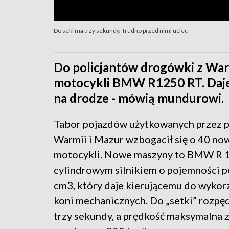
Do seki ma trzy sekundy. Trudno przed nimi uciec
Do policjantów drogówki z Warm
motocykli BMW R1250 RT. Daje 
na drodze - mówią mundurowi.
Tabor pojazdów użytkowanych przez p
Warmii i Mazur wzbogacił się o 40 no
motocykli. Nowe maszyny to BMW R 1
cylindrowym silnikiem o pojemności 
cm3, który daje kierującemu do wykor
koni mechanicznych. Do „setki” rozpęd
trzy sekundy, a prędkość maksymalna 