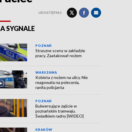
UDOSTĘPNIJ:
A SYGNALE
POZNAŃ
Straszne sceny w zakładzie
pracy. Zaatakował nożem
WARSZAWA
Kobieta z nożem na ulicy. Nie
reagowała na polecenia,
raniła policjanta
POZNAŃ
Bulwersujące zajście w
poznańskim tramwaju.
Świadkiem radny [WIDEO]
KRAKÓW