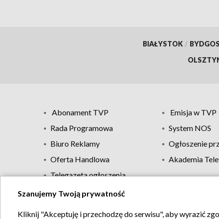
BIAŁYSTOK
/
BYDGO
OLSZTY
Abonament TVP
Emisja w TVP
Rada Programowa
System NOS
Biuro Reklamy
Ogłoszenie pr
Oferta Handlowa
Akademia Tele
Telegazeta ogłoszenia
Szanujemy Twoją prywatność
Regulamin TVP
Kliknij "Akceptuję i przechodzę do serwisu", aby wyrazić zg