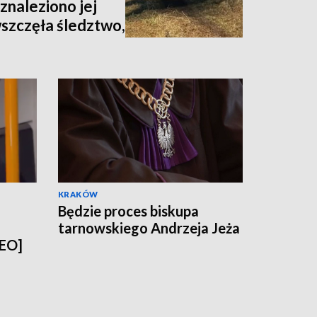
znaleziono jej
wszczęła śledztwo,
nia [zdjęcia,
KRAKÓW
Będzie proces biskupa
tarnowskiego Andrzeja Jeża
DEO]