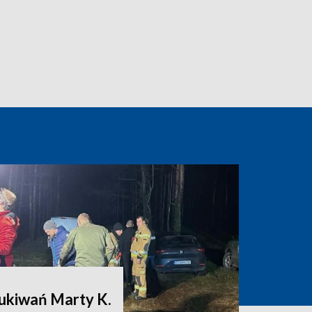
zukiwań Marty K.