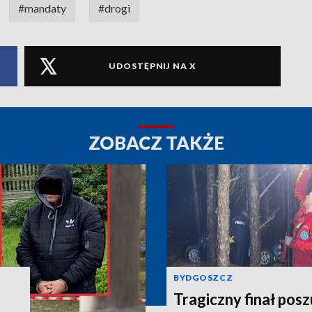
#mandaty
#drogi
UDOSTĘPNIJ NA X
ZOBACZ TAKŻE
BYDGOSZCZ
Tragiczny finał pos