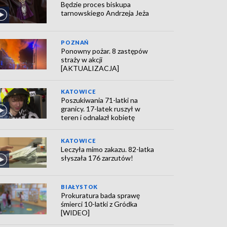
Będzie proces biskupa
tarnowskiego Andrzeja Jeża
POZNAŃ
Ponowny pożar. 8 zastępów
straży w akcji
[AKTUALIZACJA]
KATOWICE
Poszukiwania 71-latki na
granicy. 17-latek ruszył w
teren i odnalazł kobietę
KATOWICE
Leczyła mimo zakazu. 82-latka
słyszała 176 zarzutów!
BIAŁYSTOK
Prokuratura bada sprawę
śmierci 10-latki z Gródka
[WIDEO]