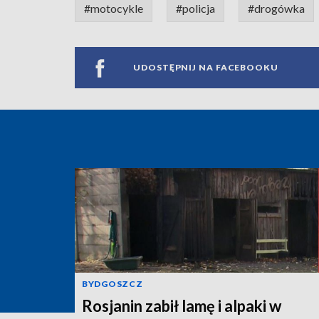
#motocykle
#policja
#drogówka
UDOSTĘPNIJ NA FACEBOOKU
BYDGOSZCZ
Rosjanin zabił lamę i alpaki w