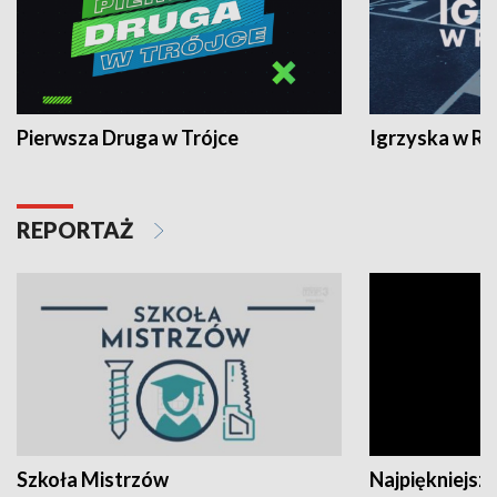
Pierwsza Druga w Trójce
Igrzyska w R
REPORTAŻ
Szkoła Mistrzów
Najpiękniejsze