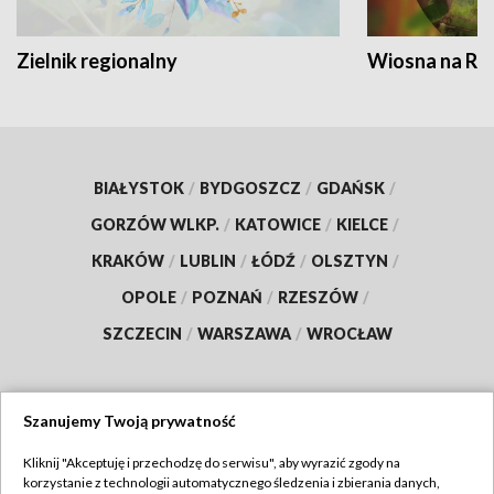
Zielnik regionalny
Wiosna na RO
BIAŁYSTOK
/
BYDGOSZCZ
/
GDAŃSK
/
GORZÓW WLKP.
/
KATOWICE
/
KIELCE
/
KRAKÓW
/
LUBLIN
/
ŁÓDŹ
/
OLSZTYN
/
OPOLE
/
POZNAŃ
/
RZESZÓW
/
SZCZECIN
/
WARSZAWA
/
WROCŁAW
Szanujemy Twoją prywatność
Dołącz do nas:
Kliknij "Akceptuję i przechodzę do serwisu", aby wyrazić zgody na
korzystanie z technologii automatycznego śledzenia i zbierania danych,
TVP