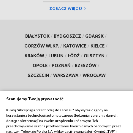
ZOBACZ WIĘCEJ
BIAŁYSTOK
/
BYDGOSZCZ
/
GDAŃSK
/
GORZÓW WLKP.
/
KATOWICE
/
KIELCE
/
KRAKÓW
/
LUBLIN
/
ŁÓDŹ
/
OLSZTYN
/
OPOLE
/
POZNAŃ
/
RZESZÓW
/
SZCZECIN
/
WARSZAWA
/
WROCŁAW
Szanujemy Twoją prywatność
Dołącz do nas:
Kliknij "Akceptuję i przechodzę do serwisu", aby wyrazić zgody na
korzystanie z technologii automatycznego śledzenia i zbierania danych,
TVP
dostęp do informacji na Twoim urządzeniu końcowym i ich
Abonament TVP
przechowywanie oraz na przetwarzanie Twoich danych osobowych przez
Regulamin TVP
nas, czyli Telewizję Polską S.A. w likwidacji (zwaną dalej również „TVP”),