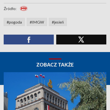
Źródło:
#pogoda
#IMGW
#jesień
ZOBACZ TAKŻE