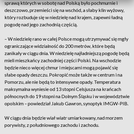
sprawą których w sobotę nad Polską było pochmurnie i
deszczowo, przemieści się na wschód, a słaby klin wyżowy,
który rozbuduje się w niedzielę nad krajem, zapewni ładną
pogodę nad jego zachodnią częścią.
– W niedzielę rano w całej Polsce mogą utrzymywać się mgły
ograniczające widzialność do 200 metrów, które będą
zanikały w ciągu dnia. W niedzielę najładniejszą pogodę będą
mieli mieszkańcy zachodniej części Polski. Na wschodzie
będzie nieco więcej chmur i miejscami mogą pojawić się
słabe opady deszczu. Pokropić może także w centrum i na
Pomorzu, ale nie będą to intensywne opady. Temperatura
maksymalna wyniesie od 13 stopni Celsjusza na krańcach
północnych do 19 stopni na Dolnym Śląsku i w województwie
opolskim – powiedział Jakub Gawron, synoptyk IMGW-PIB.
W ciągu dnia będzie wiał wiatr umiarkowany, nad morzem
porywisty, z południowego zachodu i zachodu.