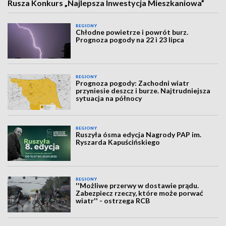
Rusza Konkurs „Najlepsza Inwestycja Mieszkaniowa”
REGIONY
Chłodne powietrze i powrót burz.
Prognoza pogody na 22 i 23 lipca
REGIONY
Prognoza pogody: Zachodni wiatr
przyniesie deszcz i burze. Najtrudniejsza
sytuacja na północy
REGIONY
Ruszyła ósma edycja Nagrody PAP im.
Ryszarda Kapuścińskiego
REGIONY
''Możliwe przerwy w dostawie prądu.
Zabezpiecz rzeczy, które może porwać
wiatr'' - ostrzega RCB