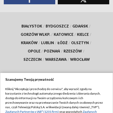
BIAŁYSTOK
/
BYDGOSZCZ
/
GDAŃSK
/
GORZÓW WLKP.
/
KATOWICE
/
KIELCE
/
KRAKÓW
/
LUBLIN
/
ŁÓDŹ
/
OLSZTYN
/
OPOLE
/
POZNAŃ
/
RZESZÓW
/
SZCZECIN
/
WARSZAWA
/
WROCŁAW
Szanujemy Twoją prywatność
Dołącz do nas:
Kliknij "Akceptuję i przechodzę do serwisu", aby wyrazić zgody na
korzystanie z technologii automatycznego śledzenia i zbierania danych,
TVP
dostęp do informacji na Twoim urządzeniu końcowym i ich
Abonament TVP
przechowywanie oraz na przetwarzanie Twoich danych osobowych przez
Regulamin TVP
nas, czyli Telewizję Polską S.A. w likwidacji (zwaną dalej również „TVP”),
Emisja w TVP
Zaufanych Partnerów z IAB* (1201 firm)
Polityka prywatności
oraz pozostałych
Zaufanych