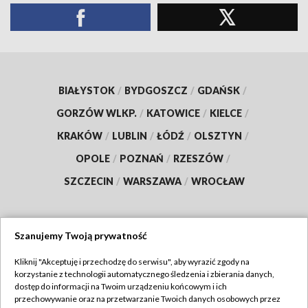
BIAŁYSTOK
/
BYDGOSZCZ
/
GDAŃSK
/
GORZÓW WLKP.
/
KATOWICE
/
KIELCE
/
KRAKÓW
/
LUBLIN
/
ŁÓDŹ
/
OLSZTYN
/
OPOLE
/
POZNAŃ
/
RZESZÓW
/
SZCZECIN
/
WARSZAWA
/
WROCŁAW
Szanujemy Twoją prywatność
Dołącz do nas:
Kliknij "Akceptuję i przechodzę do serwisu", aby wyrazić zgody na
korzystanie z technologii automatycznego śledzenia i zbierania danych,
TVP
dostęp do informacji na Twoim urządzeniu końcowym i ich
Abonament TVP
przechowywanie oraz na przetwarzanie Twoich danych osobowych przez
Regulamin TVP