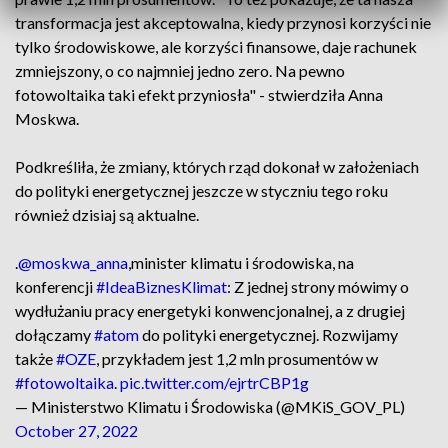
transformacja jest akceptowalna, kiedy przynosi korzyści nie
tylko środowiskowe, ale korzyści finansowe, daje rachunek
zmniejszony, o co najmniej jedno zero. Na pewno
fotowoltaika taki efekt przyniosła" - stwierdziła Anna
Moskwa.
Podkreśliła, że zmiany, których rząd dokonał w założeniach
do polityki energetycznej jeszcze w styczniu tego roku
również dzisiaj są aktualne.
.
@moskwa_anna
,minister klimatu i środowiska, na
konferencji
#IdeaBiznesKlimat
: Z jednej strony mówimy o
wydłużaniu pracy energetyki konwencjonalnej, a z drugiej
dołączamy
#atom
do polityki energetycznej. Rozwijamy
także
#OZE
, przykładem jest 1,2 mln prosumentów w
#fotowoltaika
.
pic.twitter.com/ejrtrCBP1g
— Ministerstwo Klimatu i Środowiska (@MKiS_GOV_PL)
October 27, 2022