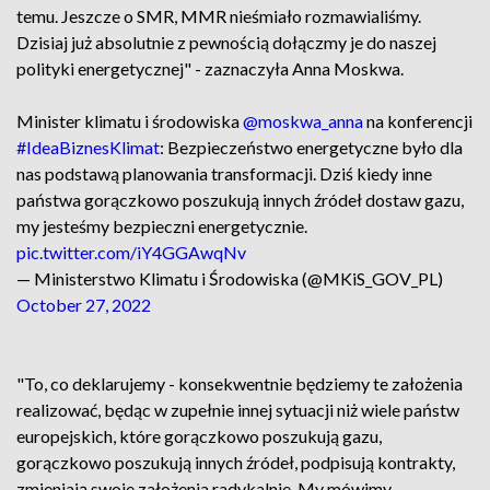
temu. Jeszcze o SMR, MMR nieśmiało rozmawialiśmy.
Dzisiaj już absolutnie z pewnością dołączmy je do naszej
polityki energetycznej" - zaznaczyła Anna Moskwa.
Minister klimatu i środowiska
@moskwa_anna
na konferencji
#IdeaBiznesKlimat
: Bezpieczeństwo energetyczne było dla
nas podstawą planowania transformacji. Dziś kiedy inne
państwa gorączkowo poszukują innych źródeł dostaw gazu,
my jesteśmy bezpieczni energetycznie.
pic.twitter.com/iY4GGAwqNv
— Ministerstwo Klimatu i Środowiska (@MKiS_GOV_PL)
October 27, 2022
"To, co deklarujemy - konsekwentnie będziemy te założenia
realizować, będąc w zupełnie innej sytuacji niż wiele państw
europejskich, które gorączkowo poszukują gazu,
gorączkowo poszukują innych źródeł, podpisują kontrakty,
zmieniają swoje założenia radykalnie. My mówimy