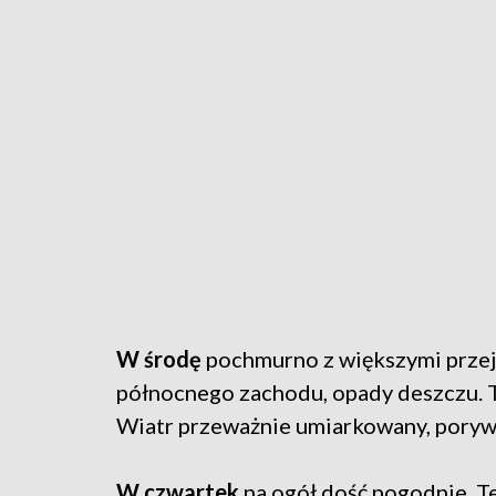
W środę
pochmurno z większymi przeja
północnego zachodu, opady deszczu. 
Wiatr przeważnie umiarkowany, porywi
W czwartek
na ogół dość pogodnie. 