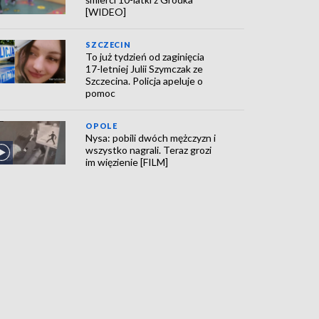
[WIDEO]
SZCZECIN
To już tydzień od zaginięcia
17-letniej Julii Szymczak ze
Szczecina. Policja apeluje o
pomoc
OPOLE
Nysa: pobili dwóch mężczyzn i
wszystko nagrali. Teraz grozi
im więzienie [FILM]