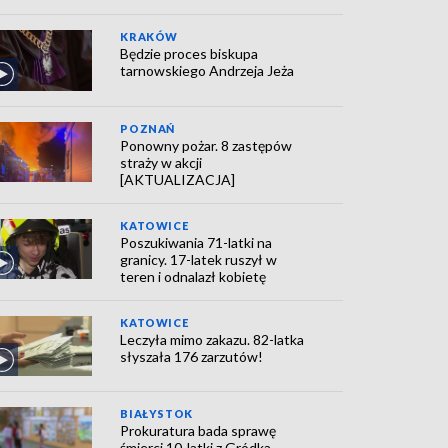
KRAKÓW
Będzie proces biskupa
tarnowskiego Andrzeja Jeża
POZNAŃ
Ponowny pożar. 8 zastępów
straży w akcji
[AKTUALIZACJA]
KATOWICE
Poszukiwania 71-latki na
granicy. 17-latek ruszył w
teren i odnalazł kobietę
KATOWICE
Leczyła mimo zakazu. 82-latka
słyszała 176 zarzutów!
BIAŁYSTOK
Prokuratura bada sprawę
śmierci 10-latki z Gródka