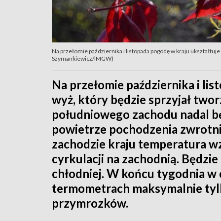
Na przełomie października i listopada pogodę w kraju ukształtuje 
Szymankiewicz/IMGW)
Na przełomie października i lis
wyż, który będzie sprzyjał twor
południowego zachodu nadal bę
powietrze pochodzenia zwrotn
zachodzie kraju temperatura wz
cyrkulacji na zachodnią. Będzie
chłodniej. W końcu tygodnia w 
termometrach maksymalnie tylk
przymrozków.