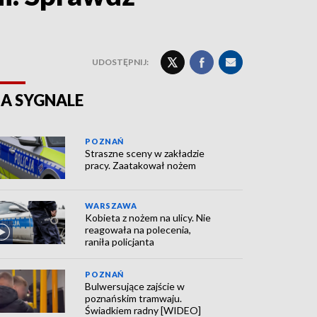
UDOSTĘPNIJ:
A SYGNALE
POZNAŃ
Straszne sceny w zakładzie
pracy. Zaatakował nożem
WARSZAWA
Kobieta z nożem na ulicy. Nie
reagowała na polecenia,
raniła policjanta
POZNAŃ
Bulwersujące zajście w
poznańskim tramwaju.
Świadkiem radny [WIDEO]