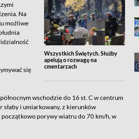
szymi
dzenia. Na
ju możliwe
ołudnia
widzialność
Wszystkich Świętych. Służby
apelują o rozwagę na
cmentarzach
zymywać się
 północnym wschodzie do 16 st. C w centrum
atr słaby i umiarkowany, z kierunków
h początkowo porywy wiatru do 70 km/h, w