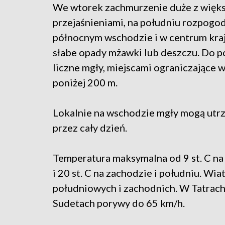
We wtorek zachmurzenie duże z więk
przejaśnieniami, na południu rozpogo
północnym wschodzie i w centrum kra
słabe opady mżawki lub deszczu. Do p
liczne mgły, miejscami ograniczające 
poniżej 200 m.
Lokalnie na wschodzie mgły mogą utr
przez cały dzień.
Temperatura maksymalna od 9 st. C na
i 20 st. C na zachodzie i południu. Wi
południowych i zachodnich. W Tatrac
Sudetach porywy do 65 km/h.