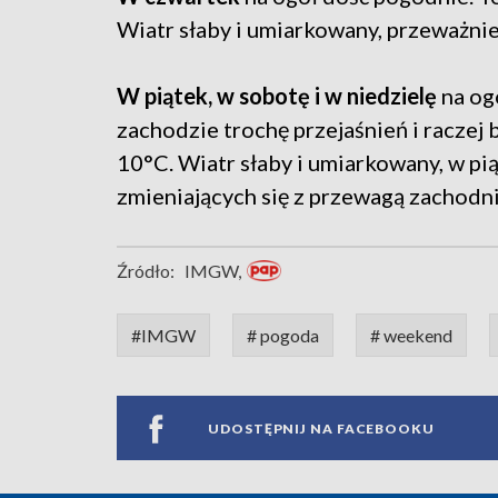
Wiatr słaby i umiarkowany, przeważni
W piątek, w sobotę i w niedzielę
na og
zachodzie trochę przejaśnień i racze
10°C. Wiatr słaby i umiarkowany, w pi
zmieniających się z przewagą zachodn
Źródło:
IMGW,
#IMGW
# pogoda
# weekend
UDOSTĘPNIJ NA FACEBOOKU