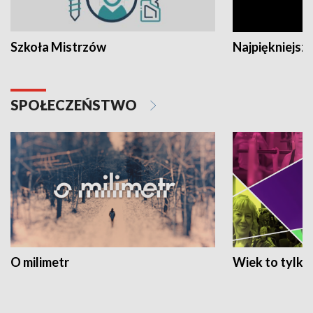
Szkoła Mistrzów
Najpiękniejsze
SPOŁECZEŃSTWO
O milimetr
Wiek to tylko 