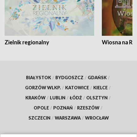
Zielnik regionalny
Wiosna na RO
BIAŁYSTOK
/
BYDGOSZCZ
/
GDAŃSK
/
GORZÓW WLKP.
/
KATOWICE
/
KIELCE
/
KRAKÓW
/
LUBLIN
/
ŁÓDŹ
/
OLSZTYN
/
OPOLE
/
POZNAŃ
/
RZESZÓW
/
SZCZECIN
/
WARSZAWA
/
WROCŁAW