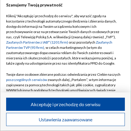
Szanujemy Twoją prywatność
Dołącz do nas:
Kliknij "Akceptuję i przechodzę do serwisu", aby wyrazić zgody na
korzystanie z technologii automatycznego śledzenia i zbierania danych,
TVP
dostęp do informacji na Twoim urządzeniu końcowym i ich
Abonament TVP
przechowywanie oraz na przetwarzanie Twoich danych osobowych przez
Regulamin TVP
nas, czyli Telewizję Polską S.A. w likwidacji (zwaną dalej również „TVP”),
Emisja w TVP
Zaufanych Partnerów z IAB* (1201 firm)
oraz pozostałych
Zaufanych
Polityka prywatności
Partnerów TVP (93 firm)
, w celach marketingowych (w tym do
Centrum informacji TVP
Moje zgody
zautomatyzowanego dopasowania reklam do Twoich zainteresowań i
mierzenia ich skuteczności) i pozostałych, które wskazujemy poniżej, a
Naziemna Telewizja Cyfrowa
Pomoc
także zgody na udostępnianie przez nas identyfikatora PPID do Google.
Sklep TVP
Biuro reklamy
Twoje dane osobowe zbierane podczas odwiedzania przez Ciebie naszych
Rada Programowa
poszczególnych serwisów
zwanych dalej „Portalem”, w tym informacje
Kontakt
zapisywane za pomocą technologii takich jak: pliki cookie, sygnalizatory
System NOS
WWW lub innych podobnych technologii umożliwiających świadczenie
dopasowanych i bezpiecznych usług, personalizację treści oraz reklam,
Informacje o nadawcy
Kanały
udostępnianie funkcji mediów społecznościowych oraz analizowanie
Akceptuję i przechodzę do serwisu
ruchu w Internecie.
Program dla prasy
©2026 Telewizja Polska S.A. w likwidacji
Biuro Reklamy
Twoje dane osobowe zbierane podczas odwiedzania przez Ciebie
Ustawienia zaawansowane
poszczególnych serwisów
na Portalu, takie jak adresy IP, identyfikatory
Ogłoszenie przetargowe
Twoich urządzeń końcowych i identyfikatory plików cookie, informacje o