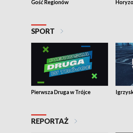
Gość Regionów
Horyzo
SPORT
Pierwsza Druga w Trójce
Igrzys
REPORTAŻ