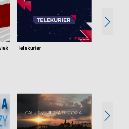
wiek
Telekurier
Kryminalna 