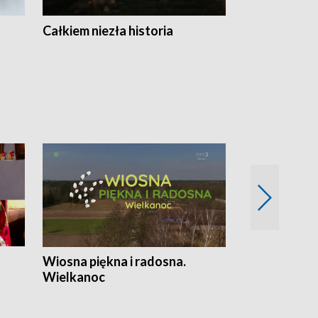
Całkiem niezła historia
Sanatoria
Wiosna piękna i radosna.
Gwiazdy od 
Wielkanoc
gwiazdki