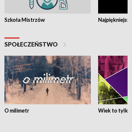
Szkoła Mistrzów
Najpiękniejsze
SPOŁECZEŃSTWO
O milimetr
Wiek to tylko 