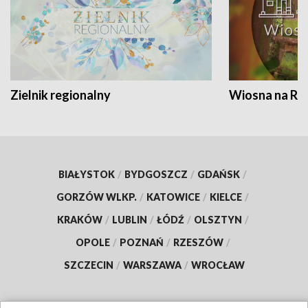
Zielnik regionalny
Wiosna na RO
BIAŁYSTOK
/
BYDGOSZCZ
/
GDAŃSK
/
GORZÓW WLKP.
/
KATOWICE
/
KIELCE
/
KRAKÓW
/
LUBLIN
/
ŁÓDŹ
/
OLSZTYN
/
OPOLE
/
POZNAŃ
/
RZESZÓW
/
SZCZECIN
/
WARSZAWA
/
WROCŁAW