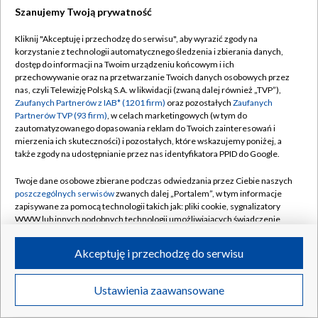
Szanujemy Twoją prywatność
Dołącz do nas:
Kliknij "Akceptuję i przechodzę do serwisu", aby wyrazić zgody na
korzystanie z technologii automatycznego śledzenia i zbierania danych,
TVP
dostęp do informacji na Twoim urządzeniu końcowym i ich
Abonament TVP
przechowywanie oraz na przetwarzanie Twoich danych osobowych przez
Regulamin TVP
nas, czyli Telewizję Polską S.A. w likwidacji (zwaną dalej również „TVP”),
Emisja w TVP
Zaufanych Partnerów z IAB* (1201 firm)
oraz pozostałych
Zaufanych
Polityka prywatności
Partnerów TVP (93 firm)
, w celach marketingowych (w tym do
Centrum informacji TVP
Moje zgody
zautomatyzowanego dopasowania reklam do Twoich zainteresowań i
mierzenia ich skuteczności) i pozostałych, które wskazujemy poniżej, a
Naziemna Telewizja Cyfrowa
Pomoc
także zgody na udostępnianie przez nas identyfikatora PPID do Google.
Sklep TVP
Biuro reklamy
Twoje dane osobowe zbierane podczas odwiedzania przez Ciebie naszych
Rada Programowa
poszczególnych serwisów
zwanych dalej „Portalem”, w tym informacje
Kontakt
zapisywane za pomocą technologii takich jak: pliki cookie, sygnalizatory
System NOS
WWW lub innych podobnych technologii umożliwiających świadczenie
dopasowanych i bezpiecznych usług, personalizację treści oraz reklam,
Informacje o nadawcy
Kanały
udostępnianie funkcji mediów społecznościowych oraz analizowanie
Akceptuję i przechodzę do serwisu
ruchu w Internecie.
Program dla prasy
©2026 Telewizja Polska S.A. w likwidacji
Biuro Reklamy
Twoje dane osobowe zbierane podczas odwiedzania przez Ciebie
Ustawienia zaawansowane
poszczególnych serwisów
na Portalu, takie jak adresy IP, identyfikatory
Ogłoszenie przetargowe
Twoich urządzeń końcowych i identyfikatory plików cookie, informacje o