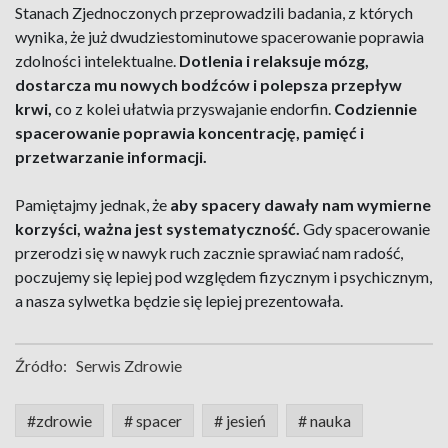
Stanach Zjednoczonych przeprowadzili badania, z których
wynika, że już dwudziestominutowe spacerowanie poprawia
zdolności intelektualne.
Dotlenia i relaksuje mózg,
dostarcza mu nowych bodźców i polepsza przepływ
krwi,
co z kolei ułatwia przyswajanie endorfin.
Codziennie
spacerowanie poprawia koncentrację, pamięć i
przetwarzanie informacji.
Pamiętajmy jednak, że
aby spacery dawały nam wymierne
korzyści, ważna jest systematyczność.
Gdy spacerowanie
przerodzi się w nawyk ruch zacznie sprawiać nam radość,
poczujemy się lepiej pod względem fizycznym i psychicznym,
a nasza sylwetka będzie się lepiej prezentowała.
Źródło:
Serwis Zdrowie
#zdrowie
# spacer
# jesień
# nauka