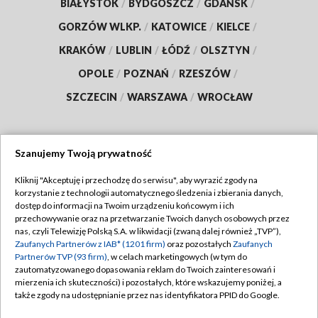
BIAŁYSTOK
/
BYDGOSZCZ
/
GDAŃSK
/
GORZÓW WLKP.
/
KATOWICE
/
KIELCE
/
KRAKÓW
/
LUBLIN
/
ŁÓDŹ
/
OLSZTYN
/
OPOLE
/
POZNAŃ
/
RZESZÓW
/
SZCZECIN
/
WARSZAWA
/
WROCŁAW
Szanujemy Twoją prywatność
Dołącz do nas:
Kliknij "Akceptuję i przechodzę do serwisu", aby wyrazić zgody na
korzystanie z technologii automatycznego śledzenia i zbierania danych,
TVP
dostęp do informacji na Twoim urządzeniu końcowym i ich
Abonament TVP
przechowywanie oraz na przetwarzanie Twoich danych osobowych przez
Regulamin TVP
nas, czyli Telewizję Polską S.A. w likwidacji (zwaną dalej również „TVP”),
Emisja w TVP
Polityka prywatności
Zaufanych Partnerów z IAB* (1201 firm)
oraz pozostałych
Zaufanych
Partnerów TVP (93 firm)
, w celach marketingowych (w tym do
Centrum informacji TVP
Moje zgody
zautomatyzowanego dopasowania reklam do Twoich zainteresowań i
mierzenia ich skuteczności) i pozostałych, które wskazujemy poniżej, a
Naziemna Telewizja Cyfrowa
Pomoc
także zgody na udostępnianie przez nas identyfikatora PPID do Google.
Sklep TVP
Biuro reklamy