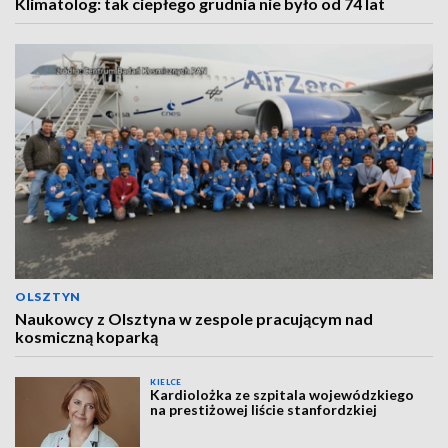
Klimatolog: tak ciepłego grudnia nie było od 74 lat
OLSZTYN
Naukowcy z Olsztyna w zespole pracującym nad
kosmiczną koparką
KIELCE
Kardiolożka ze szpitala wojewódzkiego
na prestiżowej liście stanfordzkiej