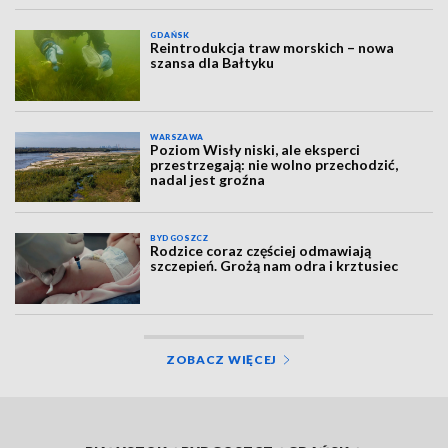
GDAŃSK
Reintrodukcja traw morskich – nowa
szansa dla Bałtyku
WARSZAWA
Poziom Wisły niski, ale eksperci
przestrzegają: nie wolno przechodzić,
nadal jest groźna
BYDGOSZCZ
Rodzice coraz częściej odmawiają
szczepień. Grożą nam odra i krztusiec
ZOBACZ WIĘCEJ