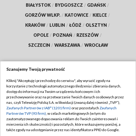
BIAŁYSTOK
/
BYDGOSZCZ
/
GDAŃSK
/
GORZÓW WLKP.
/
KATOWICE
/
KIELCE
/
KRAKÓW
/
LUBLIN
/
ŁÓDŹ
/
OLSZTYN
/
OPOLE
/
POZNAŃ
/
RZESZÓW
/
SZCZECIN
/
WARSZAWA
/
WROCŁAW
Szanujemy Twoją prywatność
Dołącz do nas:
Kliknij "Akceptuję i przechodzę do serwisu", aby wyrazić zgody na
korzystanie z technologii automatycznego śledzenia i zbierania danych,
TVP
dostęp do informacji na Twoim urządzeniu końcowym i ich
Abonament TVP
przechowywanie oraz na przetwarzanie Twoich danych osobowych przez
Regulamin TVP
nas, czyli Telewizję Polską S.A. w likwidacji (zwaną dalej również „TVP”),
Emisja w TVP
Polityka prywatności
Zaufanych Partnerów z IAB* (1201 firm)
oraz pozostałych
Zaufanych
Partnerów TVP (93 firm)
, w celach marketingowych (w tym do
Centrum informacji TVP
Moje zgody
zautomatyzowanego dopasowania reklam do Twoich zainteresowań i
mierzenia ich skuteczności) i pozostałych, które wskazujemy poniżej, a
Naziemna Telewizja Cyfrowa
Pomoc
także zgody na udostępnianie przez nas identyfikatora PPID do Google.