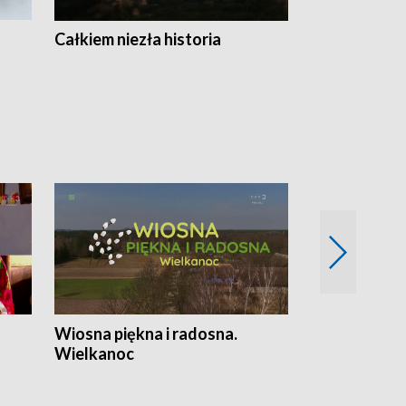
Całkiem niezła historia
Sanatoria
Wiosna piękna i radosna.
Gwiazdy od 
Wielkanoc
gwiazdki