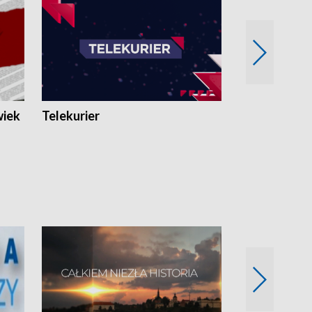
wiek
Telekurier
Kryminalna 