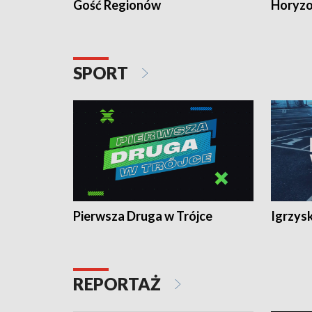
Gość Regionów
Horyzo
SPORT
Pierwsza Druga w Trójce
Igrzys
REPORTAŻ