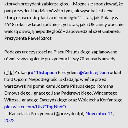
których prezydent zabierze głos. – Można się spodziewać, że
pan prezydent będzie mówił o tym, jak wysoka jest cena,
którą czasem się płaci za niepodległość – tak, jak Polacy w
1918 roku i w latach późniejszych, tak, jak i Ukraińcy obecnie
walczą o swoją niepodległość – zapowiedział szef Gabinetu
Prezydenta Paweł Szrot.
Podczas uroczystości na Placu Piłsudskiego zaplanowano
również wystąpienie prezydenta Litwy Gitanasa Nausedy.
🇵🇱 Z okazji
#11listopada
Prezydent
@AndrzejDuda
oddał
hołd Ojcom Niepodległości, składając wieńce przed
warszawskimi pomnikami Józefa Piłsudskiego, Romana
Dmowskiego, Ignacego Jana Paderewskiego, Wincentego
Witosa, Ignacego Daszyńskiego oraz Wojciecha Korfantego.
pic.twitter.com/UNCTogNh6O
— Kancelaria Prezydenta (@prezydentpl)
November 11,
2022