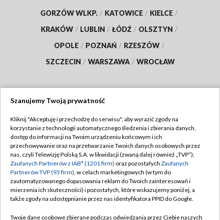
GORZÓW WLKP.
/
KATOWICE
/
KIELCE
/
KRAKÓW
/
LUBLIN
/
ŁÓDŹ
/
OLSZTYN
/
OPOLE
/
POZNAŃ
/
RZESZÓW
/
SZCZECIN
/
WARSZAWA
/
WROCŁAW
Szanujemy Twoją prywatność
Dołącz do nas:
Kliknij "Akceptuję i przechodzę do serwisu", aby wyrazić zgody na
korzystanie z technologii automatycznego śledzenia i zbierania danych,
TVP
dostęp do informacji na Twoim urządzeniu końcowym i ich
Abonament TVP
przechowywanie oraz na przetwarzanie Twoich danych osobowych przez
Regulamin TVP
nas, czyli Telewizję Polską S.A. w likwidacji (zwaną dalej również „TVP”),
Emisja w TVP
Zaufanych Partnerów z IAB* (1201 firm)
Polityka prywatności
oraz pozostałych
Zaufanych
Partnerów TVP (93 firm)
, w celach marketingowych (w tym do
Centrum informacji TVP
Moje zgody
zautomatyzowanego dopasowania reklam do Twoich zainteresowań i
mierzenia ich skuteczności) i pozostałych, które wskazujemy poniżej, a
Naziemna Telewizja Cyfrowa
Pomoc
także zgody na udostępnianie przez nas identyfikatora PPID do Google.
Sklep TVP
Biuro reklamy
Twoje dane osobowe zbierane podczas odwiedzania przez Ciebie naszych