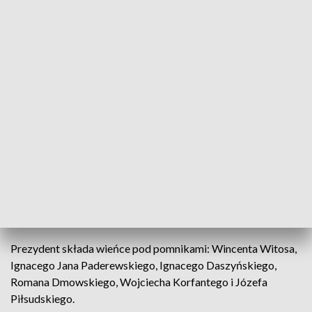
Prezydent Andrzej Duda przed pomnikiem Wojciecha Korfantego (fot.
@prezydentpl/TT)
Prezydent Andrzej Duda w piątek w dniu
Narodowego Święta Niepodległości złożył wieńce
pod znajdującymi się przy trakcie Królewskim
pomnikami Ojców Niepodległości.
Prezydent składa wieńce pod pomnikami: Wincenta Witosa,
Ignacego Jana Paderewskiego, Ignacego Daszyńskiego,
Romana Dmowskiego, Wojciecha Korfantego i Józefa
Piłsudskiego.