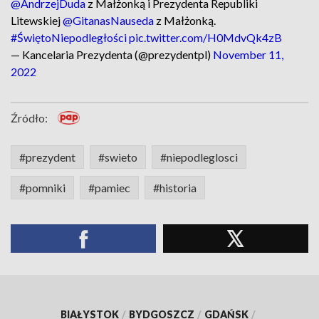
@AndrzejDuda
z Małżonką i Prezydenta Republiki
Litewskiej
@GitanasNauseda
z Małżonką.
#ŚwiętoNiepodległości
pic.twitter.com/H0MdvQk4zB
— Kancelaria Prezydenta (@prezydentpl)
November 11,
2022
Źródło:
#prezydent
#swieto
#niepodleglosci
#pomniki
#pamiec
#historia
BIAŁYSTOK
/
BYDGOSZCZ
/
GDAŃSK
/