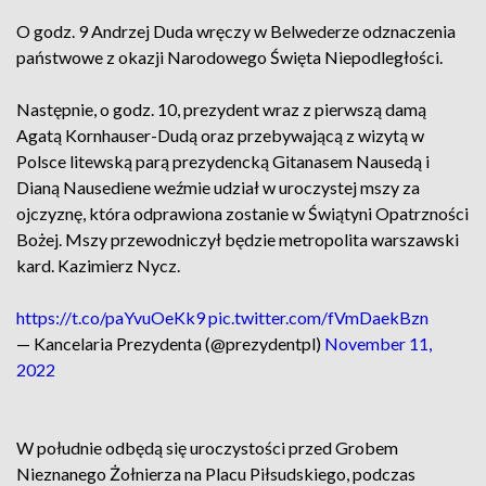
O godz. 9 Andrzej Duda wręczy w Belwederze odznaczenia
państwowe z okazji Narodowego Święta Niepodległości.
Następnie, o godz. 10, prezydent wraz z pierwszą damą
Agatą Kornhauser-Dudą oraz przebywającą z wizytą w
Polsce litewską parą prezydencką Gitanasem Nausedą i
Dianą Nausediene weźmie udział w uroczystej mszy za
ojczyznę, która odprawiona zostanie w Świątyni Opatrzności
Bożej. Mszy przewodniczył będzie metropolita warszawski
kard. Kazimierz Nycz.
https://t.co/paYvuOeKk9
pic.twitter.com/fVmDaekBzn
— Kancelaria Prezydenta (@prezydentpl)
November 11,
2022
W południe odbędą się uroczystości przed Grobem
Nieznanego Żołnierza na Placu Piłsudskiego, podczas