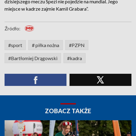
dzisiejszego meczu Spezi nie pojedzie na mundial. Jego
miejsce w kadrze zajmie Kamil Grabara”.
Źródło:
#sport
# piłka nożna
#PZPN
#Bartłomiej Drągowski
#kadra
ZOBACZ TAKŻE