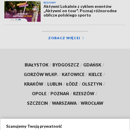
REGIONY
Aktywni Lokalnie z cyklem eventów
„Aktywni on tour". Poznaj różnorodne
oblicze polskiego sportu
ZOBACZ WIĘCEJ
BIAŁYSTOK
/
BYDGOSZCZ
/
GDAŃSK
/
GORZÓW WLKP.
/
KATOWICE
/
KIELCE
/
KRAKÓW
/
LUBLIN
/
ŁÓDŹ
/
OLSZTYN
/
OPOLE
/
POZNAŃ
/
RZESZÓW
/
SZCZECIN
/
WARSZAWA
/
WROCŁAW
Szanujemy Twoją prywatność