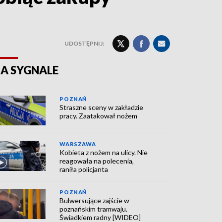
UDOSTĘPNIJ:
A SYGNALE
POZNAŃ
Straszne sceny w zakładzie
pracy. Zaatakował nożem
WARSZAWA
Kobieta z nożem na ulicy. Nie
reagowała na polecenia,
raniła policjanta
POZNAŃ
Bulwersujące zajście w
poznańskim tramwaju.
Świadkiem radny [WIDEO]