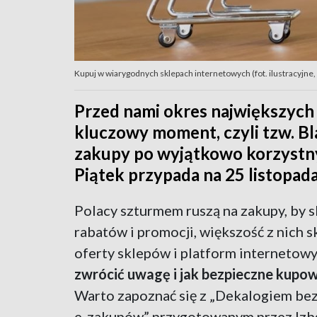
Kupuj w wiarygodnych sklepach internetowych (fot. ilustracyjne,
Przed nami okres największych 
kluczowy moment, czyli tzw. Bl
zakupy po wyjątkowo korzystn
Piątek przypada na 25 listopada
Polacy szturmem ruszą na zakupy, by s
rabatów i promocji, większość z nich s
oferty sklepów i platform internetow
zwrócić uwagę i jak bezpieczne kupow
Warto zapoznać się z „Dekalogiem be
e-zakupów” przygotowanym przez Izb