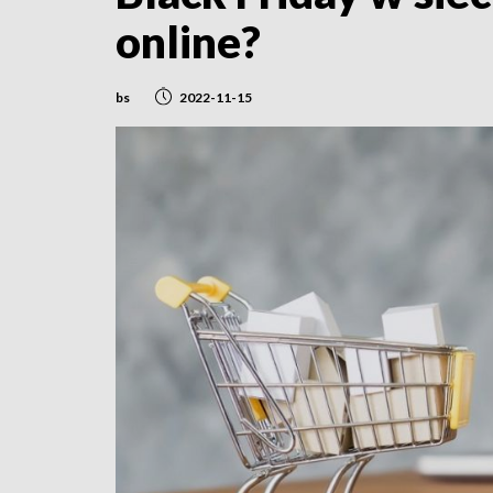
online?
bs
2022-11-15