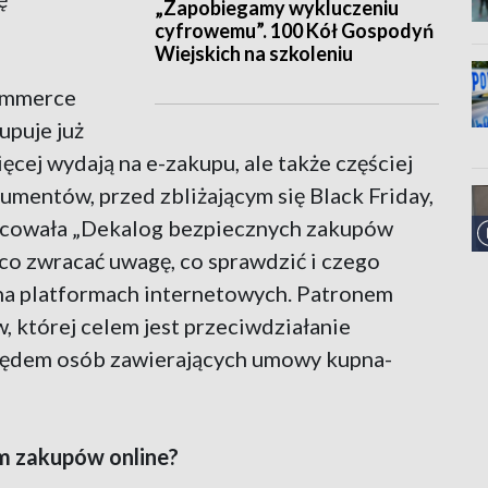
„Zapobiegamy wykluczeniu
cyfrowemu”. 100 Kół Gospodyń
Wiejskich na szkoleniu
commerce
upuje już
cej wydają na e-zakupu, ale także częściej
sumentów, przed zbliżającym się Black Friday,
acowała „Dekalog bezpiecznych zakupów
 co zwracać uwagę, co sprawdzić i czego
na platformach internetowych. Patronem
, której celem jest przeciwdziałanie
lędem osób zawierających umowy kupna-
m zakupów online?