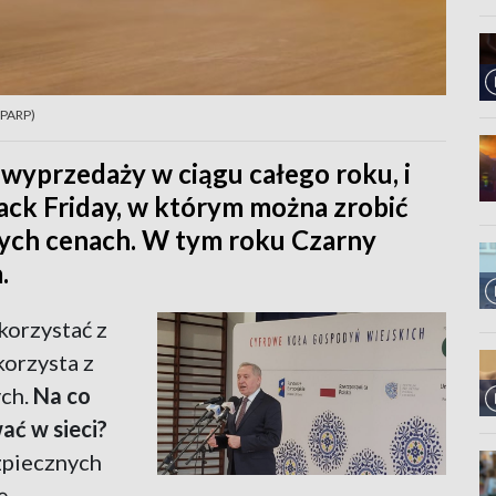
 PARP)
wyprzedaży w ciągu całego roku, i
ack Friday, w którym można zrobić
ych cenach. W tym roku Czarny
.
korzystać z
korzysta z
ych.
Na co
ać w sieci?
zpiecznych
ę