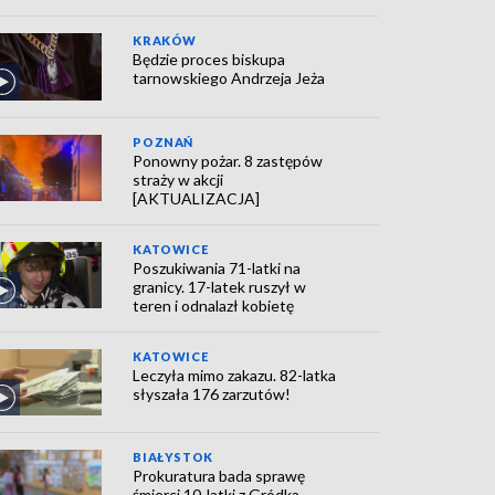
KRAKÓW
Będzie proces biskupa
tarnowskiego Andrzeja Jeża
POZNAŃ
Ponowny pożar. 8 zastępów
straży w akcji
[AKTUALIZACJA]
KATOWICE
Poszukiwania 71-latki na
granicy. 17-latek ruszył w
teren i odnalazł kobietę
KATOWICE
Leczyła mimo zakazu. 82-latka
słyszała 176 zarzutów!
BIAŁYSTOK
Prokuratura bada sprawę
śmierci 10-latki z Gródka