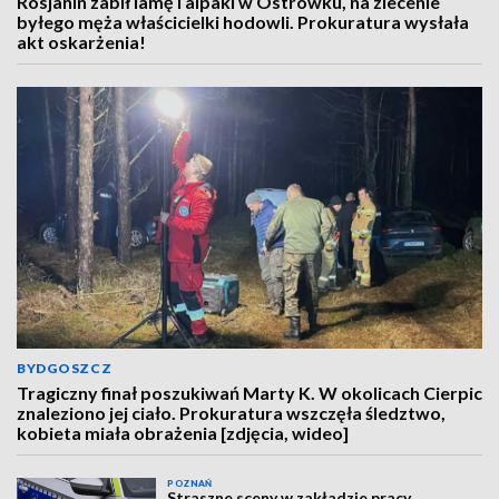
Rosjanin zabił lamę i alpaki w Ostrówku, na zlecenie
byłego męża właścicielki hodowli. Prokuratura wysłała
akt oskarżenia!
BYDGOSZCZ
Tragiczny finał poszukiwań Marty K. W okolicach Cierpic
znaleziono jej ciało. Prokuratura wszczęła śledztwo,
kobieta miała obrażenia [zdjęcia, wideo]
POZNAŃ
Straszne sceny w zakładzie pracy.