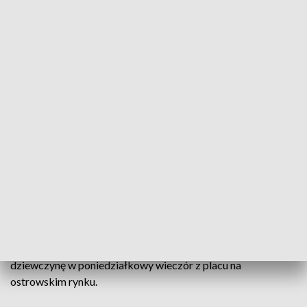
Karetka zabrała nieprzytomną dziewczynę (fot. PAP/Albert Zawada)
14-latka była w stanie znacznego stopnia upojenia
alkoholowego, zagrażającego jej życiu, na szczęście
trafiła do szpitala – powiedział we wtorek rzecznik
prasowy lecznicy w Ostrowie Wlkp. lekarz Adam
Stangret.
Jak dowiedziała się reporterka nastolatka miała 3,5 promila
alkoholu w organizmie. Karetka zabrała nieprzytomną
dziewczynę w poniedziałkowy wieczór z placu na
ostrowskim rynku.