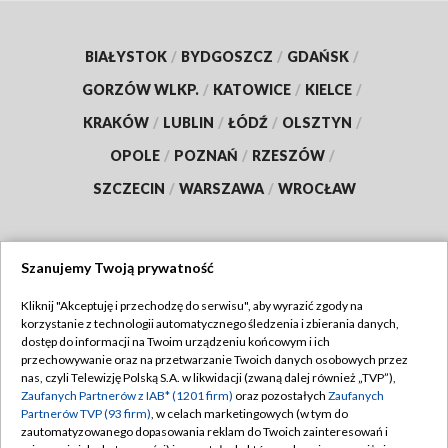
BIAŁYSTOK
/
BYDGOSZCZ
/
GDAŃSK
/
GORZÓW WLKP.
/
KATOWICE
/
KIELCE
/
KRAKÓW
/
LUBLIN
/
ŁÓDŹ
/
OLSZTYN
/
OPOLE
/
POZNAŃ
/
RZESZÓW
/
SZCZECIN
/
WARSZAWA
/
WROCŁAW
Szanujemy Twoją prywatność
Dołącz do nas:
Kliknij "Akceptuję i przechodzę do serwisu", aby wyrazić zgody na
korzystanie z technologii automatycznego śledzenia i zbierania danych,
TVP
dostęp do informacji na Twoim urządzeniu końcowym i ich
Abonament TVP
przechowywanie oraz na przetwarzanie Twoich danych osobowych przez
Regulamin TVP
nas, czyli Telewizję Polską S.A. w likwidacji (zwaną dalej również „TVP”),
Emisja w TVP
Polityka prywatności
Zaufanych Partnerów z IAB* (1201 firm)
oraz pozostałych
Zaufanych
Partnerów TVP (93 firm)
, w celach marketingowych (w tym do
Centrum informacji TVP
Moje zgody
zautomatyzowanego dopasowania reklam do Twoich zainteresowań i