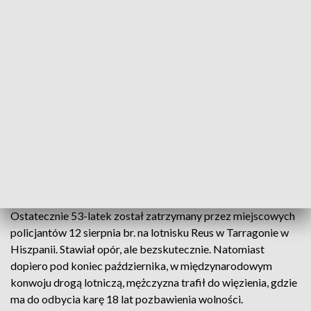
Dodał, że funkcjonariusze krok po kroku, z wykorzystaniem
metod i form pracy operacyjnej i współpracy
międzynarodowej, pozyskiwali kolejne informacje zbliżające
ich do namierzanie poszukiwanego mężczyzny. Ustalili, że
przebywa w Hiszpanii.
Rzecznik zaznaczył, że do zatrzymania należało się
przygotować, gdyż istniało przypuszczenie, że mężczyzna
może posiadać przy sobie broń. Przedsięwzięto zatem duże
środki ostrożności.
Ostatecznie 53-latek został zatrzymany przez miejscowych
policjantów 12 sierpnia br. na lotnisku Reus w Tarragonie w
Hiszpanii. Stawiał opór, ale bezskutecznie. Natomiast
dopiero pod koniec października, w międzynarodowym
konwoju drogą lotniczą, mężczyzna trafił do więzienia, gdzie
ma do odbycia karę 18 lat pozbawienia wolności.