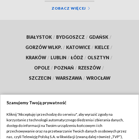
ZOBACZ WIĘCEJ
BIAŁYSTOK
/
BYDGOSZCZ
/
GDAŃSK
/
GORZÓW WLKP.
/
KATOWICE
/
KIELCE
/
KRAKÓW
/
LUBLIN
/
ŁÓDŹ
/
OLSZTYN
/
OPOLE
/
POZNAŃ
/
RZESZÓW
/
SZCZECIN
/
WARSZAWA
/
WROCŁAW
Szanujemy Twoją prywatność
Dołącz do nas:
Kliknij "Akceptuję i przechodzę do serwisu", aby wyrazić zgody na
korzystanie z technologii automatycznego śledzenia i zbierania danych,
TVP
dostęp do informacji na Twoim urządzeniu końcowym i ich
Abonament TVP
przechowywanie oraz na przetwarzanie Twoich danych osobowych przez
Regulamin TVP
nas, czyli Telewizję Polską S.A. w likwidacji (zwaną dalej również „TVP”),