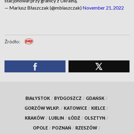
stacjonował przy granicy z Ukrainą.
— Mariusz Błaszczak (@mblaszczak)
November 21, 2022
Źródło:
BIAŁYSTOK
/
BYDGOSZCZ
/
GDAŃSK
/
GORZÓW WLKP.
/
KATOWICE
/
KIELCE
/
KRAKÓW
/
LUBLIN
/
ŁÓDŹ
/
OLSZTYN
/
OPOLE
/
POZNAŃ
/
RZESZÓW
/