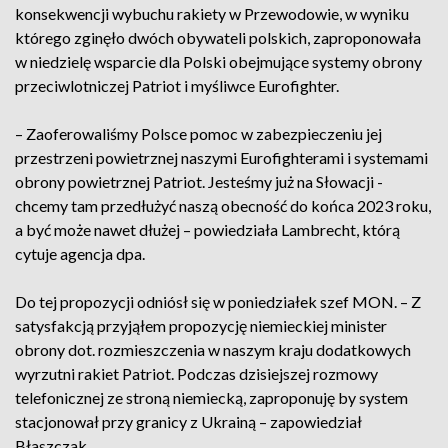
konsekwencji wybuchu rakiety w Przewodowie, w wyniku
którego zginęło dwóch obywateli polskich, zaproponowała
w niedzielę wsparcie dla Polski obejmujące systemy obrony
przeciwlotniczej Patriot i myśliwce Eurofighter.
– Zaoferowaliśmy Polsce pomoc w zabezpieczeniu jej
przestrzeni powietrznej naszymi Eurofighterami i systemami
obrony powietrznej Patriot. Jesteśmy już na Słowacji -
chcemy tam przedłużyć naszą obecność do końca 2023 roku,
a być może nawet dłużej – powiedziała Lambrecht, którą
cytuje agencja dpa.
Do tej propozycji odniósł się w poniedziałek szef MON. – Z
satysfakcją przyjąłem propozycję niemieckiej minister
obrony dot. rozmieszczenia w naszym kraju dodatkowych
wyrzutni rakiet Patriot. Podczas dzisiejszej rozmowy
telefonicznej ze stroną niemiecką, zaproponuję by system
stacjonował przy granicy z Ukrainą – zapowiedział
Błaszczak.