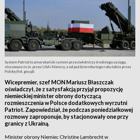
System Patriot to amerykański system przeciwlotniczy średniego zasięgu,
stosowany m.in. przez USA i Niemcy, a od października tego roku także przez
Polskę (fot. gov.pl)
Wicepremier, szef MON Mariusz Błaszczak
oświadczył, że z satysfakcją przyjął propozycję
niemieckiej minister obrony dotyczącą
rozmieszczenia w Polsce dodatkowych wyrzutni
Patriot. Zapowiedział, że podczas poniedziałkowej
rozmowy zaproponuje, by stacjonowały one przy
granicy z Ukrainą.
Minister obrony Niemiec Christine Lambrecht w