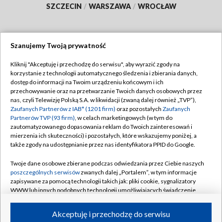
SZCZECIN
/
WARSZAWA
/
WROCŁAW
Szanujemy Twoją prywatność
Dołącz do nas:
Kliknij "Akceptuję i przechodzę do serwisu", aby wyrazić zgody na
korzystanie z technologii automatycznego śledzenia i zbierania danych,
TVP
dostęp do informacji na Twoim urządzeniu końcowym i ich
Abonament TVP
przechowywanie oraz na przetwarzanie Twoich danych osobowych przez
Regulamin TVP
nas, czyli Telewizję Polską S.A. w likwidacji (zwaną dalej również „TVP”),
Emisja w TVP
Zaufanych Partnerów z IAB* (1201 firm)
Polityka prywatności
oraz pozostałych
Zaufanych
Partnerów TVP (93 firm)
, w celach marketingowych (w tym do
Centrum informacji TVP
Moje zgody
zautomatyzowanego dopasowania reklam do Twoich zainteresowań i
mierzenia ich skuteczności) i pozostałych, które wskazujemy poniżej, a
Naziemna Telewizja Cyfrowa
Pomoc
także zgody na udostępnianie przez nas identyfikatora PPID do Google.
Sklep TVP
Biuro reklamy
Twoje dane osobowe zbierane podczas odwiedzania przez Ciebie naszych
Rada Programowa
poszczególnych serwisów
zwanych dalej „Portalem”, w tym informacje
Kontakt
zapisywane za pomocą technologii takich jak: pliki cookie, sygnalizatory
System NOS
WWW lub innych podobnych technologii umożliwiających świadczenie
dopasowanych i bezpiecznych usług, personalizację treści oraz reklam,
Informacje o nadawcy
Kanały
udostępnianie funkcji mediów społecznościowych oraz analizowanie
Akceptuję i przechodzę do serwisu
ruchu w Internecie.
Program dla prasy