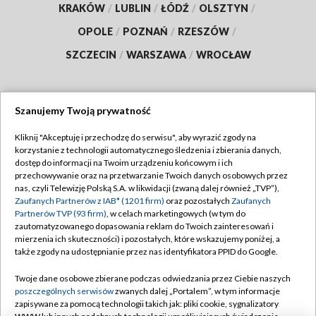
KRAKÓW
/
LUBLIN
/
ŁÓDŹ
/
OLSZTYN
/
OPOLE
/
POZNAŃ
/
RZESZÓW
/
SZCZECIN
/
WARSZAWA
/
WROCŁAW
Szanujemy Twoją prywatność
Dołącz do nas:
Kliknij "Akceptuję i przechodzę do serwisu", aby wyrazić zgody na
korzystanie z technologii automatycznego śledzenia i zbierania danych,
TVP
dostęp do informacji na Twoim urządzeniu końcowym i ich
Abonament TVP
przechowywanie oraz na przetwarzanie Twoich danych osobowych przez
Regulamin TVP
nas, czyli Telewizję Polską S.A. w likwidacji (zwaną dalej również „TVP”),
Emisja w TVP
Polityka prywatności
Zaufanych Partnerów z IAB* (1201 firm)
oraz pozostałych
Zaufanych
Partnerów TVP (93 firm)
, w celach marketingowych (w tym do
Centrum informacji TVP
Moje zgody
zautomatyzowanego dopasowania reklam do Twoich zainteresowań i
mierzenia ich skuteczności) i pozostałych, które wskazujemy poniżej, a
Naziemna Telewizja Cyfrowa
Pomoc
także zgody na udostępnianie przez nas identyfikatora PPID do Google.
Sklep TVP
Biuro reklamy
Twoje dane osobowe zbierane podczas odwiedzania przez Ciebie naszych
Rada Programowa
Kontakt
poszczególnych serwisów
zwanych dalej „Portalem”, w tym informacje
zapisywane za pomocą technologii takich jak: pliki cookie, sygnalizatory
System NOS