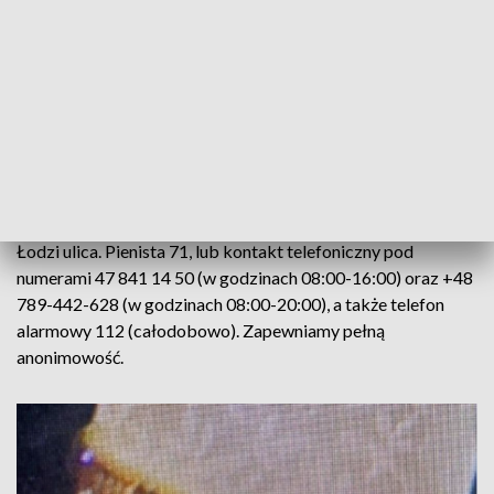
Rodzina zmarłego wyznaczyła nagrodę w wysokości 30
tysięcy złotych dla osoby, która wskaże sprawcę, bądź w
istotny sposób przyczyni się do ustalenia osób
odpowiedzialnych za to przestępstwo, lub pozwoli na
odzyskanie skradzionego mienia.
Wszystkie osoby, które mogą pomóc, proszone są o kontakt
z Wydziałem Kryminalnym Komendy Miejskiej Policji w
Łodzi ulica. Pienista 71, lub kontakt telefoniczny pod
numerami 47 841 14 50 (w godzinach 08:00-16:00) oraz +48
789-442-628 (w godzinach 08:00-20:00), a także telefon
alarmowy 112 (całodobowo). Zapewniamy pełną
anonimowość.