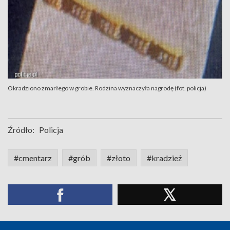
Okradziono zmarłego w grobie. Rodzina wyznaczyła nagrodę (fot. policja)
Źródło:
Policja
#cmentarz
#grób
#złoto
#kradzież