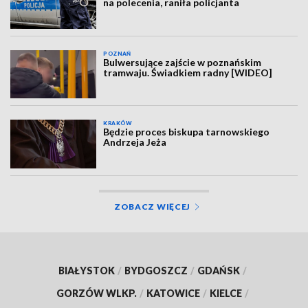
na polecenia, raniła policjanta
POZNAŃ
Bulwersujące zajście w poznańskim
tramwaju. Świadkiem radny [WIDEO]
KRAKÓW
Będzie proces biskupa tarnowskiego
Andrzeja Jeża
ZOBACZ WIĘCEJ
BIAŁYSTOK
/
BYDGOSZCZ
/
GDAŃSK
/
GORZÓW WLKP.
/
KATOWICE
/
KIELCE
/