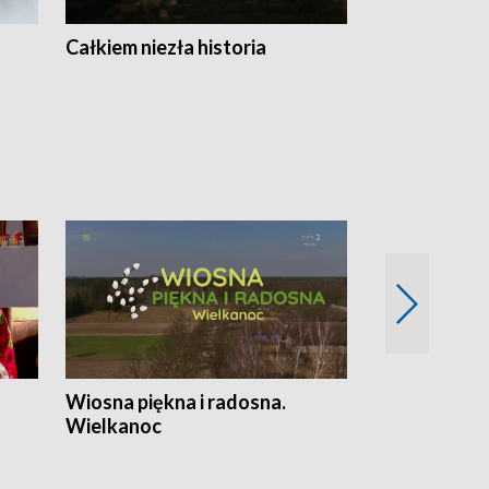
Całkiem niezła historia
Sanatoria
Wiosna piękna i radosna.
Gwiazdy od 
Wielkanoc
gwiazdki