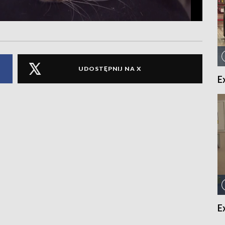
UDOSTĘPNIJ NA X
E
E