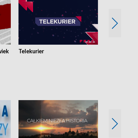
wiek
Telekurier
Kryminalna 