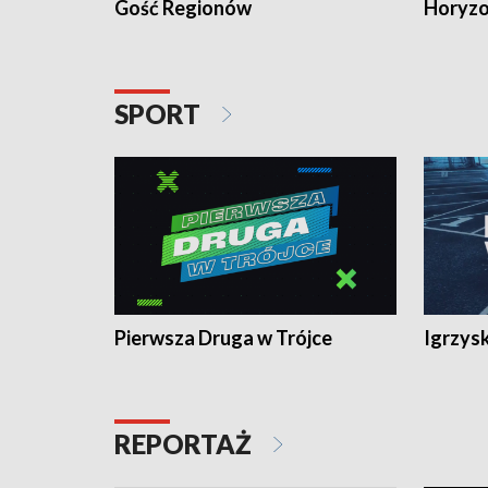
Gość Regionów
Horyzo
SPORT
Pierwsza Druga w Trójce
Igrzys
REPORTAŻ