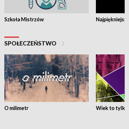
Szkoła Mistrzów
Najpiękniejsze
SPOŁECZEŃSTWO
O milimetr
Wiek to tylko 