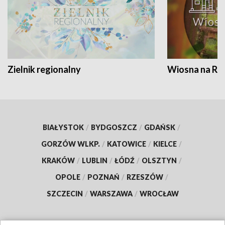
Zielnik regionalny
Wiosna na RO
BIAŁYSTOK
/
BYDGOSZCZ
/
GDAŃSK
/
GORZÓW WLKP.
/
KATOWICE
/
KIELCE
/
KRAKÓW
/
LUBLIN
/
ŁÓDŹ
/
OLSZTYN
/
OPOLE
/
POZNAŃ
/
RZESZÓW
/
SZCZECIN
/
WARSZAWA
/
WROCŁAW