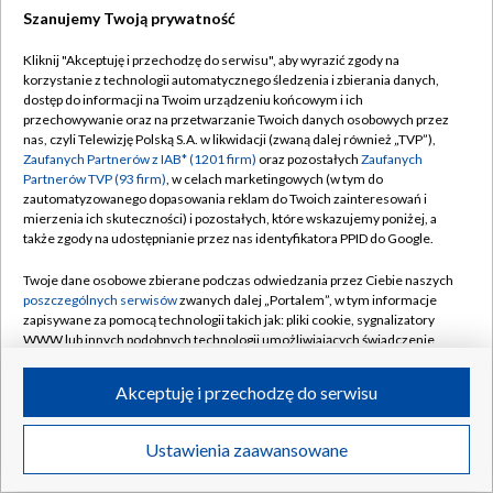
Szanujemy Twoją prywatność
Dołącz do nas:
Kliknij "Akceptuję i przechodzę do serwisu", aby wyrazić zgody na
korzystanie z technologii automatycznego śledzenia i zbierania danych,
TVP
dostęp do informacji na Twoim urządzeniu końcowym i ich
Abonament TVP
przechowywanie oraz na przetwarzanie Twoich danych osobowych przez
Regulamin TVP
nas, czyli Telewizję Polską S.A. w likwidacji (zwaną dalej również „TVP”),
Emisja w TVP
Zaufanych Partnerów z IAB* (1201 firm)
oraz pozostałych
Zaufanych
Polityka prywatności
Partnerów TVP (93 firm)
, w celach marketingowych (w tym do
Centrum informacji TVP
Moje zgody
zautomatyzowanego dopasowania reklam do Twoich zainteresowań i
mierzenia ich skuteczności) i pozostałych, które wskazujemy poniżej, a
Naziemna Telewizja Cyfrowa
Pomoc
także zgody na udostępnianie przez nas identyfikatora PPID do Google.
Sklep TVP
Biuro reklamy
Twoje dane osobowe zbierane podczas odwiedzania przez Ciebie naszych
Rada Programowa
poszczególnych serwisów
zwanych dalej „Portalem”, w tym informacje
Kontakt
zapisywane za pomocą technologii takich jak: pliki cookie, sygnalizatory
System NOS
WWW lub innych podobnych technologii umożliwiających świadczenie
dopasowanych i bezpiecznych usług, personalizację treści oraz reklam,
Informacje o nadawcy
Kanały
udostępnianie funkcji mediów społecznościowych oraz analizowanie
Akceptuję i przechodzę do serwisu
ruchu w Internecie.
Program dla prasy
©2026 Telewizja Polska S.A. w likwidacji
Biuro Reklamy
Twoje dane osobowe zbierane podczas odwiedzania przez Ciebie
Ustawienia zaawansowane
poszczególnych serwisów
na Portalu, takie jak adresy IP, identyfikatory
Ogłoszenie przetargowe
Twoich urządzeń końcowych i identyfikatory plików cookie, informacje o