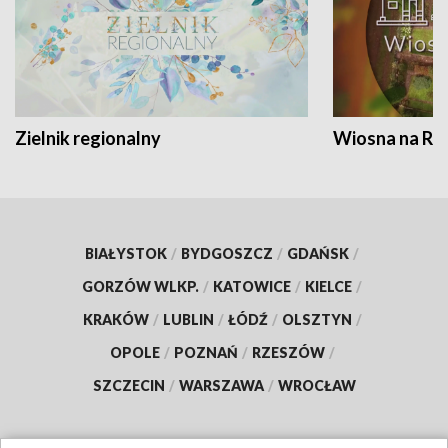
Zielnik regionalny
Wiosna na RO
BIAŁYSTOK
/
BYDGOSZCZ
/
GDAŃSK
/
GORZÓW WLKP.
/
KATOWICE
/
KIELCE
/
KRAKÓW
/
LUBLIN
/
ŁÓDŹ
/
OLSZTYN
/
OPOLE
/
POZNAŃ
/
RZESZÓW
/
SZCZECIN
/
WARSZAWA
/
WROCŁAW