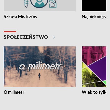
Szkoła Mistrzów
Najpiękniejsze
SPOŁECZEŃSTWO
O milimetr
Wiek to tylko 