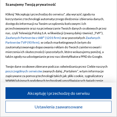
Szanujemy Twoją prywatność
Dołącz do nas:
Kliknij "Akceptuję i przechodzę do serwisu", aby wyrazić zgody na
korzystanie z technologii automatycznego śledzenia i zbierania danych,
TVP
dostęp do informacji na Twoim urządzeniu końcowym i ich
Abonament TVP
przechowywanie oraz na przetwarzanie Twoich danych osobowych przez
Regulamin TVP
nas, czyli Telewizję Polską S.A. w likwidacji (zwaną dalej również „TVP”),
Emisja w TVP
Zaufanych Partnerów z IAB* (1201 firm)
oraz pozostałych
Zaufanych
Polityka prywatności
Partnerów TVP (93 firm)
, w celach marketingowych (w tym do
Centrum informacji TVP
Moje zgody
zautomatyzowanego dopasowania reklam do Twoich zainteresowań i
mierzenia ich skuteczności) i pozostałych, które wskazujemy poniżej, a
Naziemna Telewizja Cyfrowa
Pomoc
także zgody na udostępnianie przez nas identyfikatora PPID do Google.
Sklep TVP
Biuro reklamy
Twoje dane osobowe zbierane podczas odwiedzania przez Ciebie naszych
Rada Programowa
poszczególnych serwisów
zwanych dalej „Portalem”, w tym informacje
Kontakt
zapisywane za pomocą technologii takich jak: pliki cookie, sygnalizatory
System NOS
WWW lub innych podobnych technologii umożliwiających świadczenie
dopasowanych i bezpiecznych usług, personalizację treści oraz reklam,
Informacje o nadawcy
Kanały
udostępnianie funkcji mediów społecznościowych oraz analizowanie
Akceptuję i przechodzę do serwisu
ruchu w Internecie.
Program dla prasy
©2026 Telewizja Polska S.A. w likwidacji
Biuro Reklamy
Twoje dane osobowe zbierane podczas odwiedzania przez Ciebie
Ustawienia zaawansowane
poszczególnych serwisów
na Portalu, takie jak adresy IP, identyfikatory
Ogłoszenie przetargowe
Twoich urządzeń końcowych i identyfikatory plików cookie, informacje o