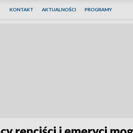
KONTAKT
AKTUALNOŚCI
PROGRAMY
cy renciści i emeryci mo