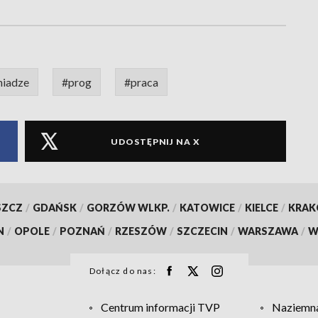
niadze
#prog
#praca
UDOSTĘPNIJ NA X
SZCZ
/
GDAŃSK
/
GORZÓW WLKP.
/
KATOWICE
/
KIELCE
/
KRA
N
/
OPOLE
/
POZNAŃ
/
RZESZÓW
/
SZCZECIN
/
WARSZAWA
/
W
Dołącz do nas:
Centrum informacji TVP
Naziemna