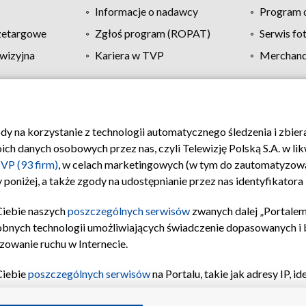
Informacje o nadawcy
Program d
zetargowe
Zgłoś program (ROPAT)
Serwis fo
wizyjna
Kariera w TVP
Merchandi
Polityka prywatności
Moje zgody
Pomoc
Biuro re
ody na korzystanie z technologii automatycznego śledzenia i zbie
 danych osobowych przez nas, czyli Telewizję Polską S.A. w likw
VP (93 firm)
, w celach marketingowych (w tym do zautomatyzow
 poniżej, a także zgody na udostępnianie przez nas identyfikator
Ciebie naszych
poszczególnych serwisów
zwanych dalej „Portalem
obnych technologii umożliwiających świadczenie dopasowanych i be
zowanie ruchu w Internecie.
Ciebie
poszczególnych serwisów
na Portalu, takie jak adresy IP, 
sach Portalu czy historia odwiedzin będą przetwarzane przez TV