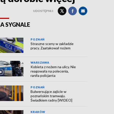
UDOSTĘPNIJ:
A SYGNALE
POZNAŃ
Straszne sceny w zakładzie
pracy. Zaatakował nożem
WARSZAWA
Kobieta z nożem na ulicy. Nie
reagowała na polecenia,
raniła policjanta
POZNAŃ
Bulwersujące zajście w
poznańskim tramwaju.
Świadkiem radny [WIDEO]
KRAKÓW