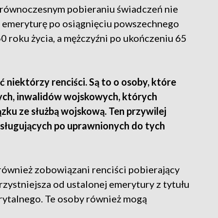
y równoczesnym pobieraniu świadczeń nie
a emeryturę po osiągnięciu powszechnego
0 roku życia, a mężczyźni po ukończeniu 65
niektórzy renciści. Są to o osoby, które
ych, inwalidów wojskowych, których
zku ze służbą wojskową. Ten przywilej
ysługujących po uprawnionych do tych
również zobowiązani renciści pobierający
rzystniejsza od ustalonej emerytury z tytułu
ytalnego. Te osoby również mogą