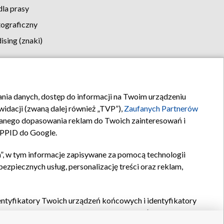
la prasy
tograficzny
sing (znaki)
klamy
Kontakt
rania danych, dostęp do informacji na Twoim urządzeniu
idacji (zwaną dalej również „TVP”),
Zaufanych Partnerów
anego dopasowania reklam do Twoich zainteresowań i
a PPID do Google.
”, w tym informacje zapisywane za pomocą technologii
zpiecznych usług, personalizację treści oraz reklam,
identyfikatory Twoich urządzeń końcowych i identyfikatory
P,
Zaufanych Partnerów z IAB
oraz pozostałych
Zaufanych