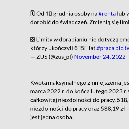
🗓️ Od 1⃣ grudnia osoby na
#renta
lub 
dorobić do świadczeń. Zmienią się lim
❎ Limity w dorabianiu nie dotyczą eme
którzy ukończyli 6⃣5⃣ lat.
#praca
pic.
— ZUS (@zus_pl)
November 24, 2022
Kwota maksymalnego zmniejszenia jest
marca 2022 r. do końca lutego 2023 r. 
całkowitej niezdolności do pracy, 518,9
niezdolności do pracy oraz 588,19 zł 
jest jedna osoba.