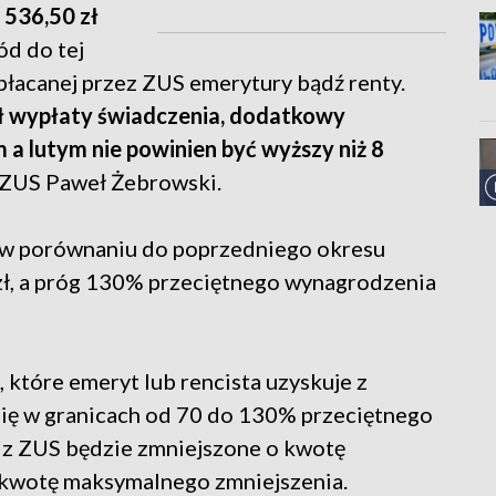
 536,50 zł
ód do tej
łacanej przez ZUS emerytury bądź renty.
ł wypłaty świadczenia, dodatkowy
a lutym nie powinien być wyższy niż 8
 ZUS Paweł Żebrowski.
ia w porównaniu do poprzedniego okresu
 zł, a próg 130% przeciętnego wynagrodzenia
, które emeryt lub rencista uzyskuje z
ę w granicach od 70 do 130% przeciętnego
z ZUS będzie zmniejszone o kwotę
o kwotę maksymalnego zmniejszenia.