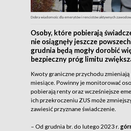
Dobra wiadomośc dla emerytów i rencistów aktywnych zawodowo
Osoby, które pobierają świadcze
nie osiągnęły jeszcze powszec
grudnia będą mogły dorobić wi
bezpieczny próg limitu zwiększa
Kwoty graniczne przychodu zmieniają s
miesiące. Powinny je monitorować oso
pobierają renty oraz wcześniejsze eme
ich przekroczeniu ZUS może zmniejszy
zawiesić przyznane świadczenie.
– Od grudnia br. do lutego 2023 r.
gór