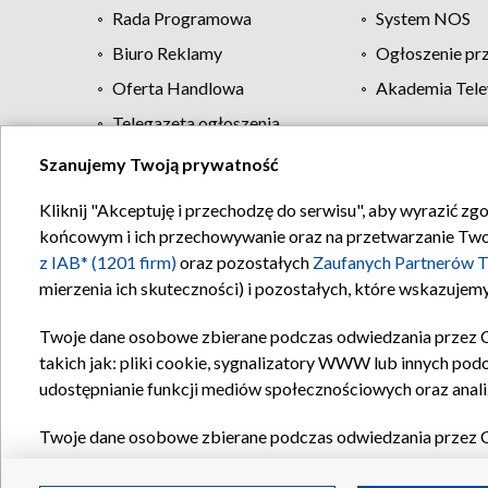
Rada Programowa
System NOS
Biuro Reklamy
Ogłoszenie pr
Oferta Handlowa
Akademia Tele
Telegazeta ogłoszenia
Szanujemy Twoją prywatność
Regulamin TVP
Kliknij "Akceptuję i przechodzę do serwisu", aby wyrazić zg
końcowym i ich przechowywanie oraz na przetwarzanie Twoich
z IAB* (1201 firm)
oraz pozostałych
Zaufanych Partnerów T
mierzenia ich skuteczności) i pozostałych, które wskazujemy
Twoje dane osobowe zbierane podczas odwiedzania przez 
takich jak: pliki cookie, sygnalizatory WWW lub innych pod
udostępnianie funkcji mediów społecznościowych oraz anali
Twoje dane osobowe zbierane podczas odwiedzania przez 
plików cookie, informacje o Twoich wyszukiwaniach w serwi