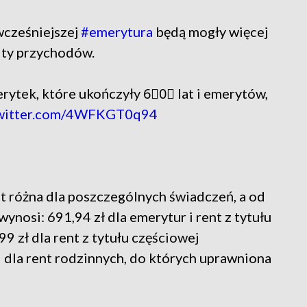
wcześniejszej
#emerytura
będą mogły więcej
ity przychodów.
rytek, które ukończyły 6⃣0⃣ lat i emerytów,
twitter.com/4WFKGT0q94
 różna dla poszczególnych świadczeń, a od
wynosi: 691,94 zł dla emerytur i rent z tytułu
9 zł dla rent z tytułu częściowej
– dla rent rodzinnych, do których uprawniona