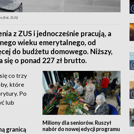
 (fot. ZUS)
nia z ZUS i jednocześnie pracują, a
hnego wieku emerytalnego, od
ęcej do budżetu domowego. Niższy,
 się o ponad 227 zł brutto.
ię co trzy
by, które
rytury. Po
ć lub
Miliony dla seniorów. Ruszył
nabór do nowej edycji programu
ną granicą