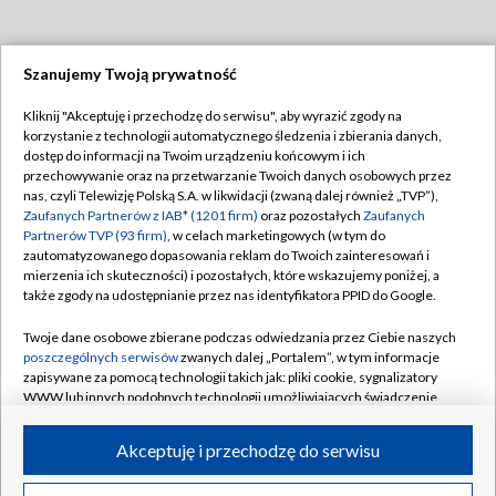
Szanujemy Twoją prywatność
Dołącz do nas:
Kliknij "Akceptuję i przechodzę do serwisu", aby wyrazić zgody na
korzystanie z technologii automatycznego śledzenia i zbierania danych,
TVP
dostęp do informacji na Twoim urządzeniu końcowym i ich
Abonament TVP
przechowywanie oraz na przetwarzanie Twoich danych osobowych przez
Regulamin TVP
nas, czyli Telewizję Polską S.A. w likwidacji (zwaną dalej również „TVP”),
Emisja w TVP
Polityka prywatności
Zaufanych Partnerów z IAB* (1201 firm)
oraz pozostałych
Zaufanych
Partnerów TVP (93 firm)
, w celach marketingowych (w tym do
Centrum informacji TVP
Moje zgody
zautomatyzowanego dopasowania reklam do Twoich zainteresowań i
mierzenia ich skuteczności) i pozostałych, które wskazujemy poniżej, a
Naziemna Telewizja Cyfrowa
Pomoc
także zgody na udostępnianie przez nas identyfikatora PPID do Google.
Sklep TVP
Biuro reklamy
Twoje dane osobowe zbierane podczas odwiedzania przez Ciebie naszych
Rada Programowa
Kontakt
poszczególnych serwisów
zwanych dalej „Portalem”, w tym informacje
zapisywane za pomocą technologii takich jak: pliki cookie, sygnalizatory
System NOS
WWW lub innych podobnych technologii umożliwiających świadczenie
dopasowanych i bezpiecznych usług, personalizację treści oraz reklam,
Informacje o nadawcy
Kanały
udostępnianie funkcji mediów społecznościowych oraz analizowanie
Akceptuję i przechodzę do serwisu
ruchu w Internecie.
Program dla prasy
©2026 Telewizja Polska S.A. w likwidacji
Biuro Reklamy