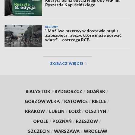
Ruszyła ósma edycja Nagrody PAP im.
Ryszarda Kapuścińskiego
REGIONY
''Możliwe przerwy w dostawie prądu.
Zabezpiecz rzeczy, które może porwać
wiatr'' - ostrzega RCB
ZOBACZ WIĘCEJ
BIAŁYSTOK
/
BYDGOSZCZ
/
GDAŃSK
/
GORZÓW WLKP.
/
KATOWICE
/
KIELCE
/
KRAKÓW
/
LUBLIN
/
ŁÓDŹ
/
OLSZTYN
/
OPOLE
/
POZNAŃ
/
RZESZÓW
/
SZCZECIN
/
WARSZAWA
/
WROCŁAW