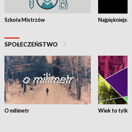
Szkoła Mistrzów
Najpiękniejsze
SPOŁECZEŃSTWO
O milimetr
Wiek to tylko 