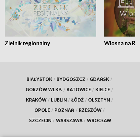
Zielnik regionalny
Wiosna na RO
BIAŁYSTOK
/
BYDGOSZCZ
/
GDAŃSK
/
GORZÓW WLKP.
/
KATOWICE
/
KIELCE
/
KRAKÓW
/
LUBLIN
/
ŁÓDŹ
/
OLSZTYN
/
OPOLE
/
POZNAŃ
/
RZESZÓW
/
SZCZECIN
/
WARSZAWA
/
WROCŁAW