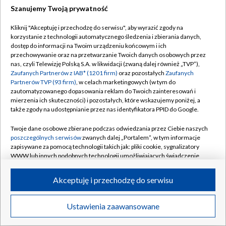
Szanujemy Twoją prywatność
Dołącz do nas:
Kliknij "Akceptuję i przechodzę do serwisu", aby wyrazić zgody na
korzystanie z technologii automatycznego śledzenia i zbierania danych,
TVP
dostęp do informacji na Twoim urządzeniu końcowym i ich
Abonament TVP
przechowywanie oraz na przetwarzanie Twoich danych osobowych przez
Regulamin TVP
nas, czyli Telewizję Polską S.A. w likwidacji (zwaną dalej również „TVP”),
Emisja w TVP
Zaufanych Partnerów z IAB* (1201 firm)
oraz pozostałych
Zaufanych
Polityka prywatności
Partnerów TVP (93 firm)
, w celach marketingowych (w tym do
Centrum informacji TVP
Moje zgody
zautomatyzowanego dopasowania reklam do Twoich zainteresowań i
mierzenia ich skuteczności) i pozostałych, które wskazujemy poniżej, a
Naziemna Telewizja Cyfrowa
Pomoc
także zgody na udostępnianie przez nas identyfikatora PPID do Google.
Sklep TVP
Biuro reklamy
Twoje dane osobowe zbierane podczas odwiedzania przez Ciebie naszych
Rada Programowa
poszczególnych serwisów
zwanych dalej „Portalem”, w tym informacje
Kontakt
zapisywane za pomocą technologii takich jak: pliki cookie, sygnalizatory
System NOS
WWW lub innych podobnych technologii umożliwiających świadczenie
dopasowanych i bezpiecznych usług, personalizację treści oraz reklam,
Informacje o nadawcy
Kanały
udostępnianie funkcji mediów społecznościowych oraz analizowanie
Akceptuję i przechodzę do serwisu
ruchu w Internecie.
Program dla prasy
©2026 Telewizja Polska S.A. w likwidacji
Biuro Reklamy
Twoje dane osobowe zbierane podczas odwiedzania przez Ciebie
Ustawienia zaawansowane
poszczególnych serwisów
na Portalu, takie jak adresy IP, identyfikatory
Ogłoszenie przetargowe
Twoich urządzeń końcowych i identyfikatory plików cookie, informacje o