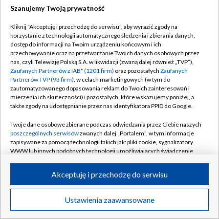
Szanujemy Twoją prywatność
Dołącz do nas:
Kliknij "Akceptuję i przechodzę do serwisu", aby wyrazić zgody na
korzystanie z technologii automatycznego śledzenia i zbierania danych,
TVP
dostęp do informacji na Twoim urządzeniu końcowym i ich
Abonament TVP
przechowywanie oraz na przetwarzanie Twoich danych osobowych przez
Regulamin TVP
nas, czyli Telewizję Polską S.A. w likwidacji (zwaną dalej również „TVP”),
Emisja w TVP
Zaufanych Partnerów z IAB* (1201 firm)
oraz pozostałych
Zaufanych
Polityka prywatności
Partnerów TVP (93 firm)
, w celach marketingowych (w tym do
Centrum informacji TVP
Moje zgody
zautomatyzowanego dopasowania reklam do Twoich zainteresowań i
mierzenia ich skuteczności) i pozostałych, które wskazujemy poniżej, a
Naziemna Telewizja Cyfrowa
Pomoc
także zgody na udostępnianie przez nas identyfikatora PPID do Google.
Sklep TVP
Biuro reklamy
Twoje dane osobowe zbierane podczas odwiedzania przez Ciebie naszych
Rada Programowa
poszczególnych serwisów
zwanych dalej „Portalem”, w tym informacje
Kontakt
zapisywane za pomocą technologii takich jak: pliki cookie, sygnalizatory
System NOS
WWW lub innych podobnych technologii umożliwiających świadczenie
dopasowanych i bezpiecznych usług, personalizację treści oraz reklam,
Informacje o nadawcy
Kanały
udostępnianie funkcji mediów społecznościowych oraz analizowanie
Akceptuję i przechodzę do serwisu
ruchu w Internecie.
Program dla prasy
©2026 Telewizja Polska S.A. w likwidacji
Biuro Reklamy
Twoje dane osobowe zbierane podczas odwiedzania przez Ciebie
Ustawienia zaawansowane
poszczególnych serwisów
na Portalu, takie jak adresy IP, identyfikatory
Ogłoszenie przetargowe
Twoich urządzeń końcowych i identyfikatory plików cookie, informacje o