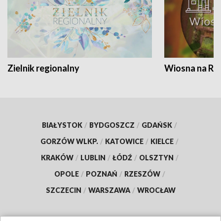
Zielnik regionalny
Wiosna na RO
BIAŁYSTOK
/
BYDGOSZCZ
/
GDAŃSK
/
GORZÓW WLKP.
/
KATOWICE
/
KIELCE
/
KRAKÓW
/
LUBLIN
/
ŁÓDŹ
/
OLSZTYN
/
OPOLE
/
POZNAŃ
/
RZESZÓW
/
SZCZECIN
/
WARSZAWA
/
WROCŁAW