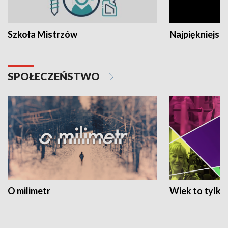
Szkoła Mistrzów
Najpiękniejsze
SPOŁECZEŃSTWO
O milimetr
Wiek to tylko 