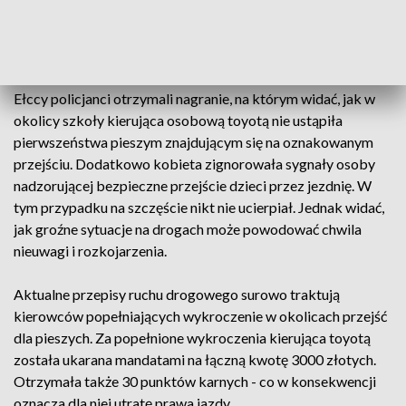
zgłaszają takie zdarzenia policjantom. Do jednego z nich
doszło na DK-65 w listopadzie. Zostało zarejestrowane
przez kamerę samochodową innego kierowcy.
Ełccy policjanci otrzymali nagranie, na którym widać, jak w
okolicy szkoły kierująca osobową toyotą nie ustąpiła
pierwszeństwa pieszym znajdującym się na oznakowanym
przejściu. Dodatkowo kobieta zignorowała sygnały osoby
nadzorującej bezpieczne przejście dzieci przez jezdnię. W
tym przypadku na szczęście nikt nie ucierpiał. Jednak widać,
jak groźne sytuacje na drogach może powodować chwila
nieuwagi i rozkojarzenia.
Aktualne przepisy ruchu drogowego surowo traktują
kierowców popełniających wykroczenie w okolicach przejść
dla pieszych. Za popełnione wykroczenia kierująca toyotą
została ukarana mandatami na łączną kwotę 3000 złotych.
Otrzymała także 30 punktów karnych - co w konsekwencji
oznacza dla niej utratę prawa jazdy.