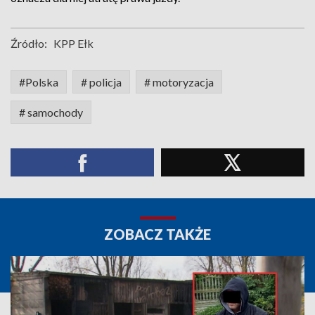
Źródło:
KPP Ełk
#Polska
# policja
# motoryzacja
# samochody
ZOBACZ TAKŻE