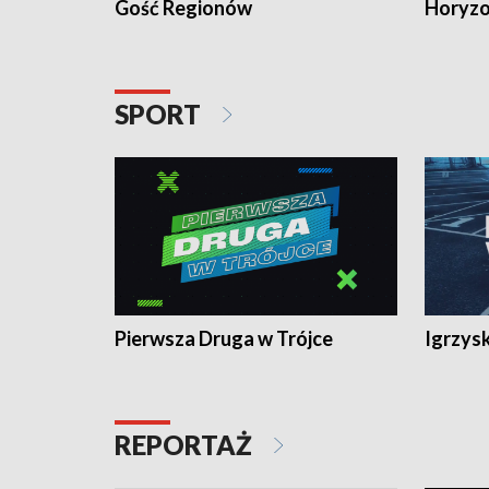
Gość Regionów
Horyzo
SPORT
Pierwsza Druga w Trójce
Igrzys
REPORTAŻ