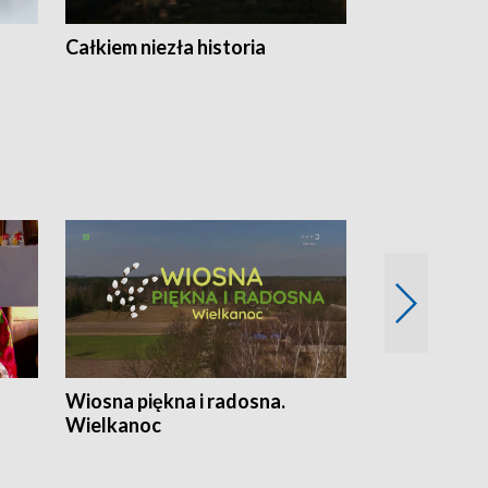
Całkiem niezła historia
Sanatoria
Wiosna piękna i radosna.
Gwiazdy od 
Wielkanoc
gwiazdki