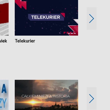
wiek
Telekurier
Kryminalna 