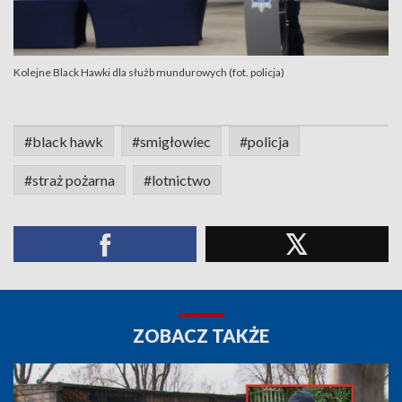
Kolejne Black Hawki dla służb mundurowych (fot. policja)
#black hawk
#smigłowiec
#policja
#straż pożarna
#lotnictwo
ZOBACZ TAKŻE