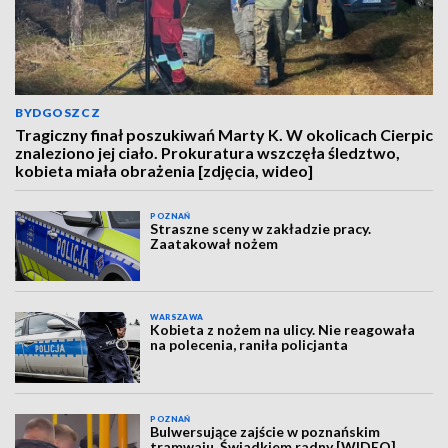
BYDGOSZCZ
Tragiczny finał poszukiwań Marty K. W okolicach Cierpic
znaleziono jej ciało. Prokuratura wszczęła śledztwo,
kobieta miała obrażenia [zdjęcia, wideo]
POZNAŃ
Straszne sceny w zakładzie pracy.
Zaatakował nożem
WARSZAWA
Kobieta z nożem na ulicy. Nie reagowała
na polecenia, raniła policjanta
POZNAŃ
Bulwersujące zajście w poznańskim
tramwaju. Świadkiem radny [WIDEO]