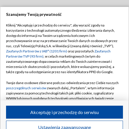
Szanujemy Twoją prywatność
Dołącz do nas:
Kliknij "Akceptuję i przechodzę do serwisu", aby wyrazić zgody na
korzystanie z technologii automatycznego śledzenia i zbierania danych,
TVP
dostęp do informacji na Twoim urządzeniu końcowym i ich
Abonament TVP
przechowywanie oraz na przetwarzanie Twoich danych osobowych przez
Regulamin TVP
nas, czyli Telewizję Polską S.A. w likwidacji (zwaną dalej również „TVP”),
Emisja w TVP
Polityka prywatności
Zaufanych Partnerów z IAB* (1201 firm)
oraz pozostałych
Zaufanych
Partnerów TVP (93 firm)
, w celach marketingowych (w tym do
Centrum informacji TVP
Moje zgody
zautomatyzowanego dopasowania reklam do Twoich zainteresowań i
mierzenia ich skuteczności) i pozostałych, które wskazujemy poniżej, a
Naziemna Telewizja Cyfrowa
Pomoc
także zgody na udostępnianie przez nas identyfikatora PPID do Google.
Sklep TVP
Biuro reklamy
Twoje dane osobowe zbierane podczas odwiedzania przez Ciebie naszych
Rada Programowa
Kontakt
poszczególnych serwisów
zwanych dalej „Portalem”, w tym informacje
zapisywane za pomocą technologii takich jak: pliki cookie, sygnalizatory
System NOS
WWW lub innych podobnych technologii umożliwiających świadczenie
dopasowanych i bezpiecznych usług, personalizację treści oraz reklam,
Informacje o nadawcy
Kanały
udostępnianie funkcji mediów społecznościowych oraz analizowanie
Akceptuję i przechodzę do serwisu
ruchu w Internecie.
Program dla prasy
©2026 Telewizja Polska S.A. w likwidacji
Biuro Reklamy
Twoje dane osobowe zbierane podczas odwiedzania przez Ciebie
Ustawienia zaawansowane