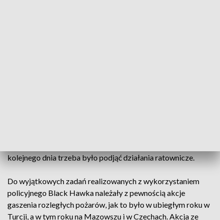
stanowisko komendanta głównego Policji jedną z pierwszych
inf. jakie do mnie dotarły był fatalny stan floty śmigłowców.
Po raz pierwszy w historii pozyskaliśmy nowy śmigłowiec.
Policyjny Black Hawk to także pierwszy BH w 🇵🇱 barwach.
pic.twitter.com/o5RKzhJgj3
— Polska Policja 🇵🇱 (@PolskaPolicja)
December 9, 2022
W lutym ubiegłego roku policyjny śmigłowiec S-70i Black
Hawk po raz pierwszy zastępował maszynę TOPR-u, w
której musiano wymienić silniki. Zaledwie cztery godziny po
przylocie policyjna załoga wystartowała z ratownikami na
pomoc turystom. Ich pomoc okazała się też niezbędna, gdy
kolejnego dnia trzeba było podjąć działania ratownicze.
Do wyjątkowych zadań realizowanych z wykorzystaniem
policyjnego Black Hawka należały z pewnością akcje
gaszenia rozległych pożarów, jak to było w ubiegłym roku w
Turcji, a w tym roku na Mazowszu i w Czechach. Akcja ze