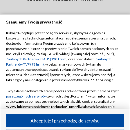
Szanujemy Twoją prywatność
Dołącz do nas:
Kliknij "Akceptuję i przechodzę do serwisu", aby wyrazić zgody na
korzystanie z technologii automatycznego śledzenia i zbierania danych,
TVP
dostęp do informacji na Twoim urządzeniu końcowym i ich
Abonament TVP
przechowywanie oraz na przetwarzanie Twoich danych osobowych przez
Regulamin TVP
nas, czyli Telewizję Polską S.A. w likwidacji (zwaną dalej również „TVP”),
Emisja w TVP
Zaufanych Partnerów z IAB* (1201 firm)
oraz pozostałych
Zaufanych
Polityka prywatności
Partnerów TVP (93 firm)
, w celach marketingowych (w tym do
Centrum informacji TVP
Moje zgody
zautomatyzowanego dopasowania reklam do Twoich zainteresowań i
mierzenia ich skuteczności) i pozostałych, które wskazujemy poniżej, a
Naziemna Telewizja Cyfrowa
Pomoc
także zgody na udostępnianie przez nas identyfikatora PPID do Google.
Sklep TVP
Biuro reklamy
Twoje dane osobowe zbierane podczas odwiedzania przez Ciebie naszych
Rada Programowa
poszczególnych serwisów
zwanych dalej „Portalem”, w tym informacje
Kontakt
zapisywane za pomocą technologii takich jak: pliki cookie, sygnalizatory
System NOS
WWW lub innych podobnych technologii umożliwiających świadczenie
dopasowanych i bezpiecznych usług, personalizację treści oraz reklam,
Informacje o nadawcy
Kanały
udostępnianie funkcji mediów społecznościowych oraz analizowanie
Akceptuję i przechodzę do serwisu
ruchu w Internecie.
Program dla prasy
©2026 Telewizja Polska S.A. w likwidacji