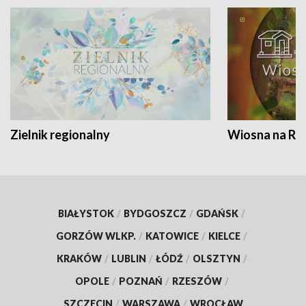
Zielnik regionalny
Wiosna na RO
BIAŁYSTOK
/
BYDGOSZCZ
/
GDAŃSK
/
GORZÓW WLKP.
/
KATOWICE
/
KIELCE
/
KRAKÓW
/
LUBLIN
/
ŁÓDŹ
/
OLSZTYN
/
OPOLE
/
POZNAŃ
/
RZESZÓW
/
SZCZECIN
/
WARSZAWA
/
WROCŁAW