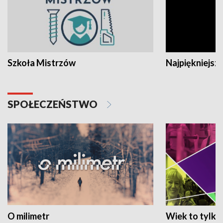
Szkoła Mistrzów
Najpiękniejsze
SPOŁECZEŃSTWO
O milimetr
Wiek to tylko 