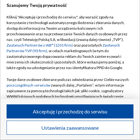
Szanujemy Twoją prywatność
Dołącz do nas:
Kliknij "Akceptuję i przechodzę do serwisu", aby wyrazić zgody na
korzystanie z technologii automatycznego śledzenia i zbierania danych,
TVP
dostęp do informacji na Twoim urządzeniu końcowym i ich
Abonament TVP
przechowywanie oraz na przetwarzanie Twoich danych osobowych przez
Regulamin TVP
nas, czyli Telewizję Polską S.A. w likwidacji (zwaną dalej również „TVP”),
Emisja w TVP
Zaufanych Partnerów z IAB* (1201 firm)
oraz pozostałych
Zaufanych
Polityka prywatności
Partnerów TVP (93 firm)
, w celach marketingowych (w tym do
Centrum informacji TVP
Moje zgody
zautomatyzowanego dopasowania reklam do Twoich zainteresowań i
mierzenia ich skuteczności) i pozostałych, które wskazujemy poniżej, a
Naziemna Telewizja Cyfrowa
Pomoc
także zgody na udostępnianie przez nas identyfikatora PPID do Google.
Sklep TVP
Biuro reklamy
Twoje dane osobowe zbierane podczas odwiedzania przez Ciebie naszych
Rada Programowa
poszczególnych serwisów
zwanych dalej „Portalem”, w tym informacje
Kontakt
zapisywane za pomocą technologii takich jak: pliki cookie, sygnalizatory
System NOS
WWW lub innych podobnych technologii umożliwiających świadczenie
dopasowanych i bezpiecznych usług, personalizację treści oraz reklam,
Informacje o nadawcy
Kanały
udostępnianie funkcji mediów społecznościowych oraz analizowanie
Akceptuję i przechodzę do serwisu
ruchu w Internecie.
Program dla prasy
©2026 Telewizja Polska S.A. w likwidacji
Biuro Reklamy
Twoje dane osobowe zbierane podczas odwiedzania przez Ciebie
Ustawienia zaawansowane
poszczególnych serwisów
na Portalu, takie jak adresy IP, identyfikatory
Ogłoszenie przetargowe
Twoich urządzeń końcowych i identyfikatory plików cookie, informacje o