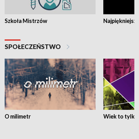
Szkoła Mistrzów
Najpiękniejsze
SPOŁECZEŃSTWO
O milimetr
Wiek to tylko 