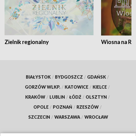
Zielnik regionalny
Wiosna na RO
BIAŁYSTOK
/
BYDGOSZCZ
/
GDAŃSK
/
GORZÓW WLKP.
/
KATOWICE
/
KIELCE
/
KRAKÓW
/
LUBLIN
/
ŁÓDŹ
/
OLSZTYN
/
OPOLE
/
POZNAŃ
/
RZESZÓW
/
SZCZECIN
/
WARSZAWA
/
WROCŁAW