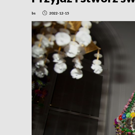
bs
2022-12-15