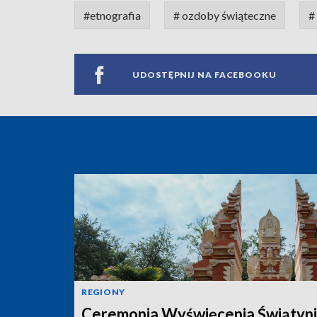
#etnografia
# ozdoby świąteczne
#
UDOSTĘPNIJ NA FACEBOOKU
REGIONY
Ceremonia Wyświęcenia Świątyni