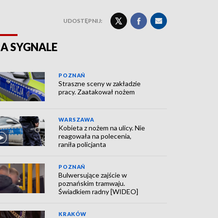
UDOSTĘPNIJ:
A SYGNALE
POZNAŃ
Straszne sceny w zakładzie
pracy. Zaatakował nożem
WARSZAWA
Kobieta z nożem na ulicy. Nie
reagowała na polecenia,
raniła policjanta
POZNAŃ
Bulwersujące zajście w
poznańskim tramwaju.
Świadkiem radny [WIDEO]
KRAKÓW