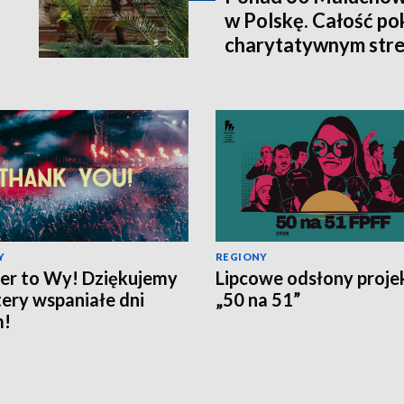
w Polskę. Całość po
charytatywnym str
Y
REGIONY
er to Wy! Dziękujemy
Lipcowe odsłony proje
tery wspaniałe dni
„50 na 51”
m!