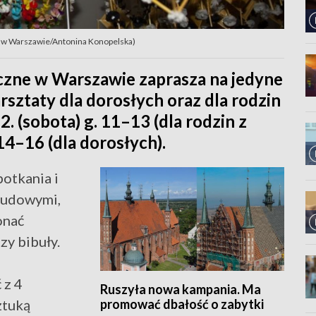
 w Warszawie/Antonina Konopelska)
ne w Warszawie zaprasza na jedyne
sztaty dla dorosłych oraz dla rodzin
2. (sobota) g. 11–13 (dla rodzin z
 14–16 (dla dorosłych).
otkania i
ludowymi,
onać
zy bibuły.
 z 4
Ruszyła nowa kampania. Ma
promować dbałość o zabytki
ztuką