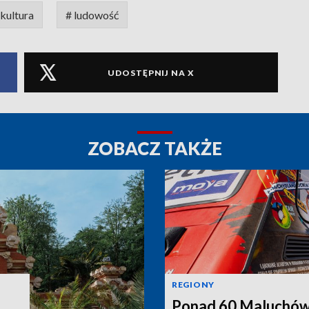
 kultura
# ludowość
UDOSTĘPNIJ NA X
ZOBACZ TAKŻE
REGIONY
Ponad 60 Maluchów 