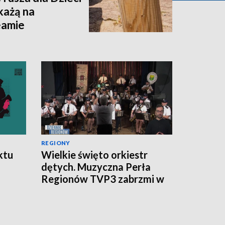
każą na
eamie
REGIONY
ktu
Wielkie święto orkiestr
dętych. Muzyczna Perła
Regionów TVP3 zabrzmi w
Wilanowie