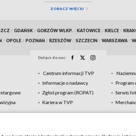
ZOBACZ WIĘCEJ
SZCZ
/
GDAŃSK
/
GORZÓW WLKP.
/
KATOWICE
/
KIELCE
/
KRA
N
/
OPOLE
/
POZNAŃ
/
RZESZÓW
/
SZCZECIN
/
WARSZAWA
/
W
Dołącz do nas:
Centrum informacji TVP
Naziemna
Informacje o nadawcy
Program d
zetargowe
Zgłoś program (ROPAT)
Serwis fo
wizyjna
Kariera w TVP
Merchandi
Polityka prywatności
Moje zgody
Pomoc
Biuro re