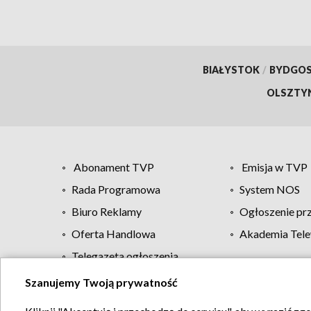
BIAŁYSTOK
/
BYDGO
OLSZTY
Abonament TVP
Emisja w TVP
Rada Programowa
System NOS
Biuro Reklamy
Ogłoszenie pr
Oferta Handlowa
Akademia Tele
Telegazeta ogłoszenia
Szanujemy Twoją prywatność
Regulamin TVP