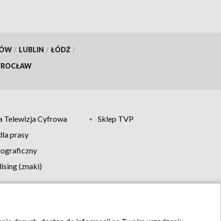
KÓW
/
LUBLIN
/
ŁÓDŹ
/
ROCŁAW
 Telewizja Cyfrowa
Sklep TVP
la prasy
tograficzny
sing (znaki)
klamy
Kontakt