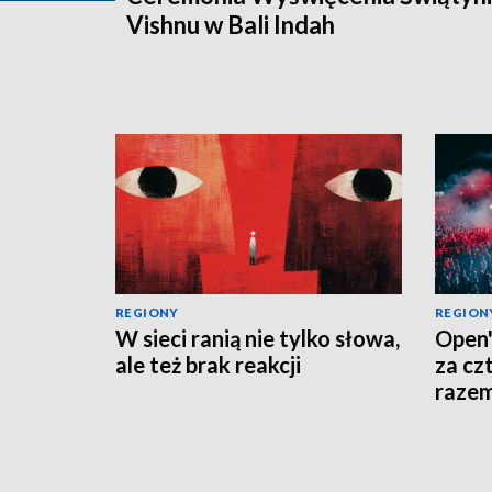
Vishnu w Bali Indah
REGIONY
REGION
W sieci ranią nie tylko słowa,
Open'
ale też brak reakcji
za cz
raze