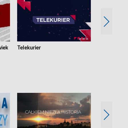
wiek
Telekurier
Kryminalna 