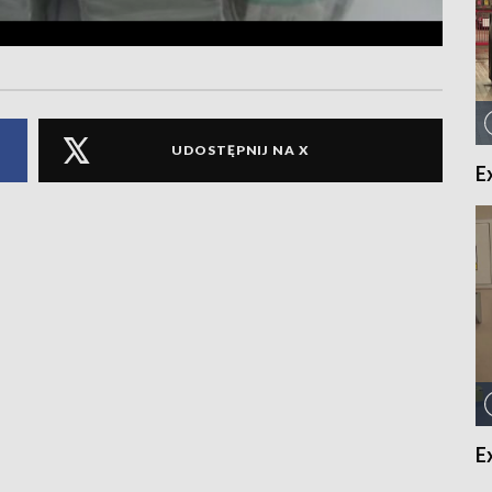
UDOSTĘPNIJ NA X
E
E