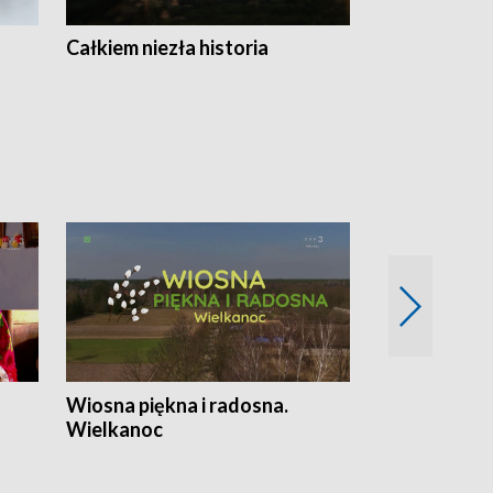
Całkiem niezła historia
Sanatoria
Wiosna piękna i radosna.
Gwiazdy od 
Wielkanoc
gwiazdki