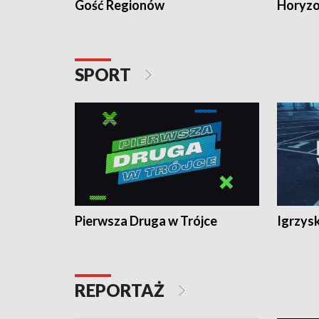
Gość Regionów
Horyzo
SPORT
Pierwsza Druga w Trójce
Igrzys
REPORTAŻ